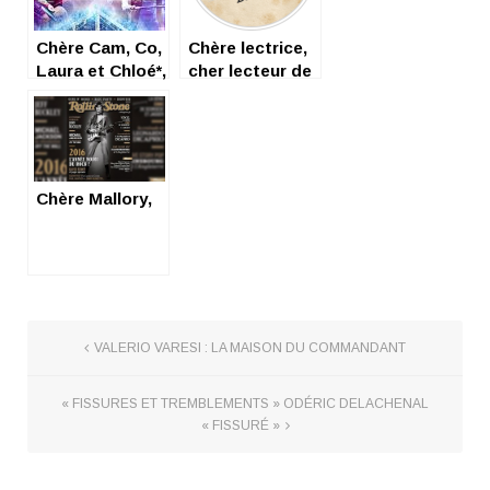
Chère Cam, Co,
Chère lectrice,
Laura et Chloé*,
cher lecteur de
Chères
Songazine.fr,
mousquetaires
du squash,
Chère Mallory,
VALERIO VARESI : LA MAISON DU COMMANDANT
« FISSURES ET TREMBLEMENTS » ODÉRIC DELACHENAL
« FISSURÉ »