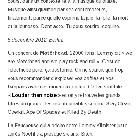
cours, dans un contexte lié à la musique du diable.
Musique ainsi qualifiée par ses contempteurs,
finalement, parce qu’elle exprime la joie, la folie, la mort
et la jeunesse. Dont acte. Tu peux sourire, coquine.
5 décembre 2012, Berlin.
Un concert de
Motörhead
. 12000 fans. Lemmy dit « we
are Motörhead and we play rock and roll ». C’est de
l’électricité pure, ça bastonne. On ne saurait que trop
vous recommander d’exploser vos baffles et vos
tympans avec ces morceaux en feu. Ce live s’intitule
«
Louder than noise
» et on y retrouve les grands
titres du groupe, les incontournables comme Stay Clean,
Overkill, Ace Of Spades et Killed By Death.
La Faucheuse qui a pécho notre Lemmy Kilmister juste
après Noël il y a presque six ans. Bitch.