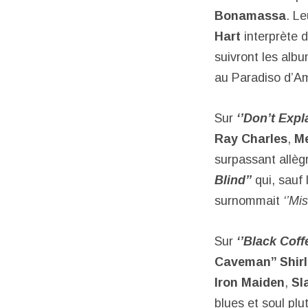
Bonamassa
. Le
Hart
interprète d
suivront les alb
au Paradiso d’A
Sur
‘’Don’t Expla
Ray Charles
,
Me
surpassant allèg
Blind’’
qui, sauf 
surnommait
‘’Mi
Sur
‘’Black Coffe
Caveman’’ Shir
Iron Maiden
,
Sl
blues et soul pl