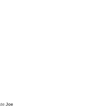
iste
Joe