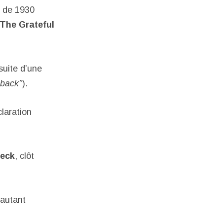
s de 1930
The Grateful
suite d’une
back’’
).
laration
eck
, clôt
 autant