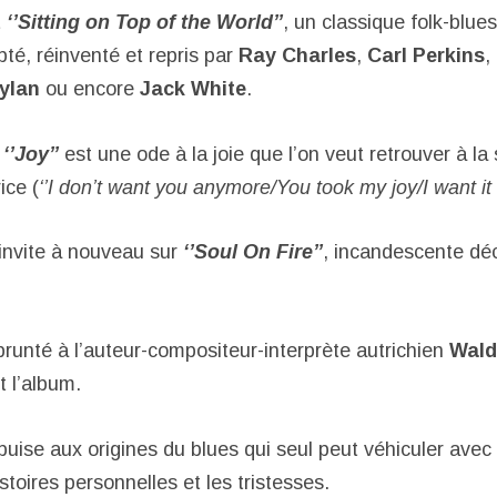
t
‘’Sitting on Top of the World’’
, un classique folk-blue
té, réinventé et repris par
Ray Charles
,
Carl Perkins
,
ylan
ou encore
Jack White
.
s
‘’Joy’’
est une ode à la joie que l’on veut retrouver à la 
ice (
‘’I don’t want you anymore/You took my joy/I want it 
invite à nouveau sur
‘’Soul On Fire’’
, incandescente déc
prunté à l’auteur-compositeur-interprète autrichien
Wald
 l’album.
puise aux origines du blues qui seul peut véhiculer avec
stoires personnelles et les tristesses.