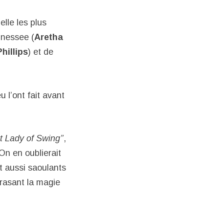
lle les plus
nnessee (
Aretha
hillips
) et de
u l’ont fait avant
st Lady of Swing’’
,
 On en oublierait
t aussi saoulants
crasant la magie