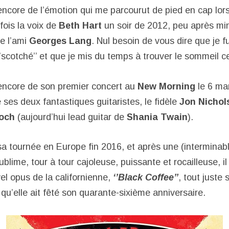
ncore de l’émotion qui me parcourut de pied en cap lors
fois la voix de
Beth Hart
un soir de 2012, peu après min
e l’ami
Georges Lang
. Nul besoin de vous dire que je f
scotché’’ et que je mis du temps à trouver le sommeil c
encore de son premier concert au
New Morning
le 6 ma
es deux fantastiques guitaristes, le fidèle
Jon Nichol
och
(aujourd’hui lead guitar de
Shania Twain
).
a tournée en Europe fin 2016, et après une (intermina
sublime, tour à tour cajoleuse, puissante et rocailleuse, i
el opus de la californienne,
‘’Black Coffee’’
, tout juste s
qu’elle ait fêté son quarante-sixième anniversaire.