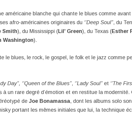
e américaine blanche qui chante le blues comme avant e
es afro-américaines originaires du
‘’Deep Soul’’
, du Te
e Smith
), du Mississippi (
Lil’ Green
), du Texas (
Esther P
h Washington
).
e le blues, le rock, le gospel, le folk et le jazz comme pe
ady Day’’, ‘’Queen of the Blues’’
,
‘’Lady Soul’’
et
‘’The Fir
es à un rare degré d’émotion et en restitue la modernité.
téréotypé de
Joe Bonamassa
, dont les albums solo son
isky portant les mêmes initiales que lui, la technique é