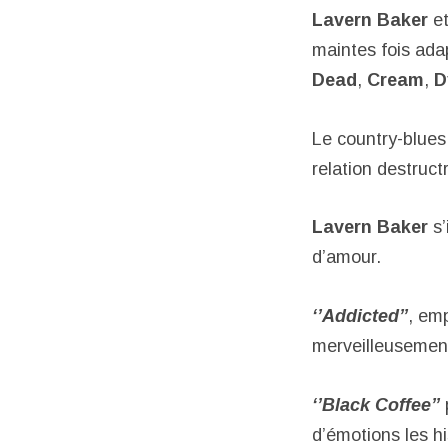
Lavern Baker
e
maintes fois adap
Dead
,
Cream
,
D
Le country-blue
relation destructr
Lavern Baker
s’
d’amour.
‘’Addicted’’
, em
merveilleusement
‘’Black Coffee’’
d’émotions les hi