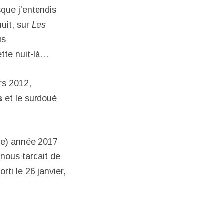
que j’entendis
uit, sur
Les
us
ette nuit-là…
rs 2012,
s
et le surdoué
ble) année 2017
l nous tardait de
orti le 26 janvier,