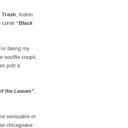
e Trash
, fusion
u corsé
‘’Black
For taking my
le souffle coupé,
um prêt à
of the Leaves’’
,
tre sensualité et
use chicagoane