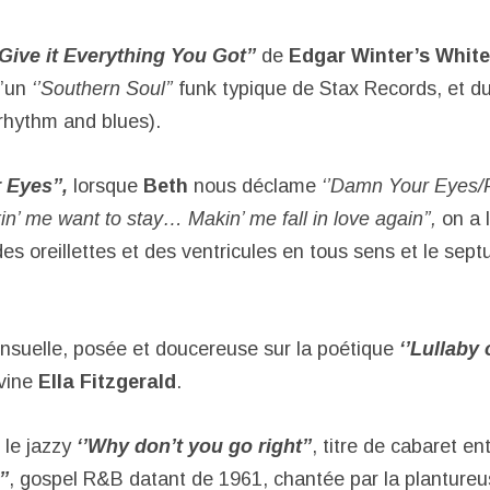
’Give it Everything You Got’’
de
Edgar Winter’s Whit
d’un
‘’Southern Soul’’
funk typique de Stax Records, et d
rhythm and blues).
 Eyes’’,
lorsque
Beth
nous déclame
‘’Damn Your Eyes
/
in’ me want to stay…
Makin’ me fall in love again’’,
on a 
es oreillettes et des ventricules en tous sens et le sept
sensuelle, posée et doucereuse sur la poétique
‘’Lullaby 
vine
Ella Fitzgerald
.
 le jazzy
‘’Why don’t you go right’’
, titre de cabaret en
’
, gospel R&B datant de 1961, chantée par la planture