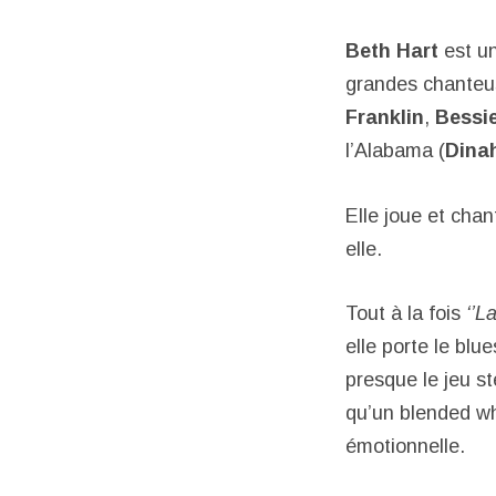
Beth Hart
est un
grandes chanteus
Franklin
,
Bessi
l’Alabama (
Dina
Elle joue et chant
elle.
Tout à la fois
‘’L
elle porte le blu
presque le jeu s
qu’un blended wh
émotionnelle.