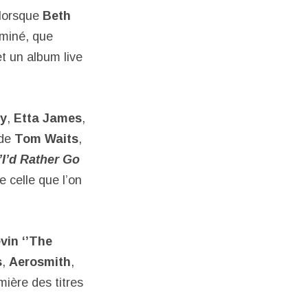
 lorsque
Beth
ominé, que
t un album live
ay
,
Etta James
,
de
Tom Waits
,
‘’I’d Rather Go
e celle que l’on
vin ‘’The
s
,
Aerosmith
,
ière des titres