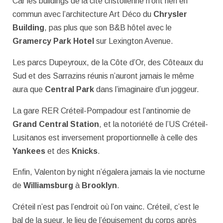
Car les buildings de la cité cristolienne n’ont rien en
commun avec l’architecture Art Déco du
Chrysler
Building
, pas plus que son B&B hôtel avec le
Gramercy Park Hotel
sur Lexington Avenue.
Les parcs Dupeyroux, de la Côte d’Or, des Côteaux du
Sud et des Sarrazins réunis n’auront jamais le même
aura que
Central Park
dans l’imaginaire d’un joggeur.
La gare RER Créteil-Pompadour est l’antinomie de
Grand Central Station
, et la notoriété de l’US Créteil-
Lusitanos est inversement proportionnelle à celle des
Yankees
et des
Knicks
.
Enfin, Valenton by night n’égalera jamais la vie nocturne
de
Williamsburg
à
Brooklyn
.
Créteil n’est pas l’endroit où l’on vainc. Créteil, c’est le
bal de la sueur, le lieu de l’épuisement du corps après