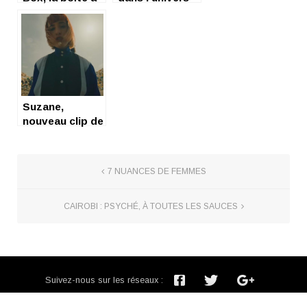
rythmes qui
de The Rusty
dépote
Bells
Suzane,
nouveau clip de
conscience
7 NUANCES DE FEMMES
CAIROBI : PSYCHÉ, À TOUTES LES SAUCES
Suivez-nous sur les réseaux :
Inscription newsletter :