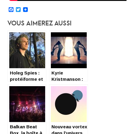
Facebook
Twitter
Vous Aimerez Aussi
Holeg Spies :
Kyrie
protéiforme et
Kristmanson :
polymorphe…
Brightly, Holy,
Lady
Balkan Beat
Nouveau vortex
Box, la boîte à
dans l’univers