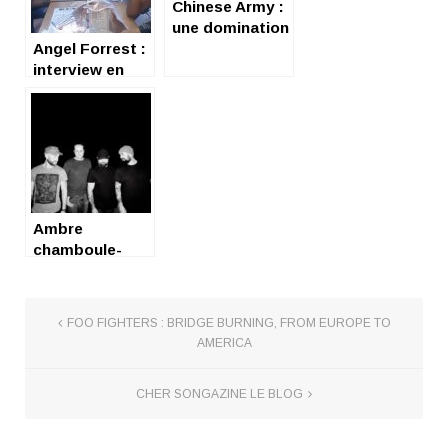
Chinese Army :
une domination
Angel Forrest :
en marche
interview en
bord de Lot
Ambre
chamboule-
tout du rock
slamé et plein
de spleen en 10
FOO FIGHTERS : BRIDGE BURNING, FROM EUROPE TO
chansons,premier
AMERICA
album
« génération »
CHER SONGAZINE LE BLOG