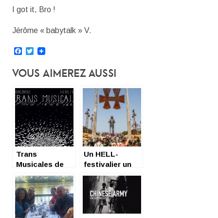
I got it, Bro !
Jérôme « babytalk » V.
Facebook
Twitter
Vous Aimerez Aussi
Trans
Un HELL-
Musicales de
festivalier un
Rennes : J1
peu flemmard