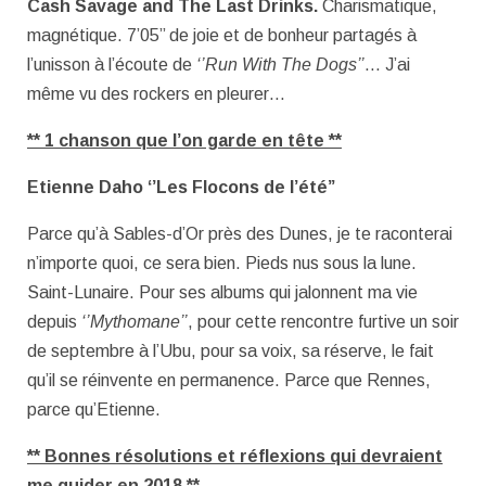
Cash Savage and The Last Drinks.
Charismatique,
magnétique. 7’05’’ de joie et de bonheur partagés à
l’unisson à l’écoute de
‘’Run With The Dogs’’
… J’ai
même vu des rockers en pleurer…
** 1 chanson que l’on garde en tête **
Etienne Daho ‘’Les Flocons de l’été’’
Parce qu’à Sables-d’Or près des Dunes, je te raconterai
n’importe quoi, ce sera bien. Pieds nus sous la lune.
Saint-Lunaire. Pour ses albums qui jalonnent ma vie
depuis
‘’Mythomane’’
, pour cette rencontre furtive un soir
de septembre à l’Ubu, pour sa voix, sa réserve, le fait
qu’il se réinvente en permanence. Parce que Rennes,
parce qu’Etienne.
** Bonnes résolutions et réflexions qui devraient
me guider en 2018 **