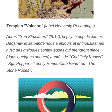
Temples ‘’Volcano’’
(label Heavenly Recordings)
Après
‘’Sun Structures’’
(2014), la psych pop de James
Bagshaw et sa bande nous a éblouis et enthousiasmés
avec des mélodies somptueuses qui prendront place
(dans quelques années) auprès de
‘’God Only Knows’’,
‘’Sgt.
Pepper’s Lonely Hearts Club Band’’
ou
‘’The
Stone Roses’’.