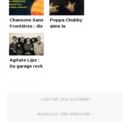
Chansons Sans
Poppa Chubby
Frontières : dix
aime la
sur dix !
France…
Agitate Lips :
Du garage rock
comme on
l’aime
LADY SIR : DUO AU SOMMET
MOON DUO : TRIP TRIPES TRIP