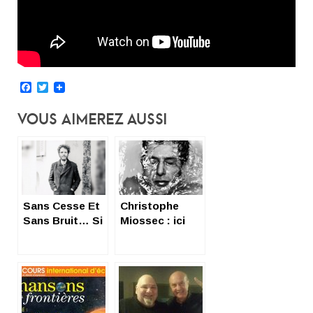
Facebook
Twitter
Vous Aimerez Aussi
Sans Cesse Et
Christophe
Sans Bruit… Si
Miossec : ici
Guillaume
bas, ici on
Stankiewicz m
t’aime
’était conté…