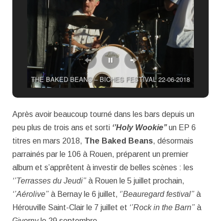
THE BAKED BEANS – BICHES FESTIVAL 22-06-2018
Après avoir beaucoup tourné dans les bars depuis un
peu plus de trois ans et sorti
‘’Holy Wookie’’
un EP 6
titres en mars 2018,
The Baked Beans
, désormais
parrainés par le 106 à Rouen, préparent un premier
album et s’apprêtent à investir de belles scènes : les
‘’Terrasses du Jeudi’’
à Rouen le 5 juillet prochain,
‘’Aérolive’’
à Bernay le 6 juillet, ‘’
Beauregard festival’’
à
Hérouville Saint-Clair le 7 juillet et
‘’Rock in the Barn’’
à
Giverny le 29 septembre.