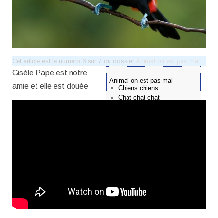
Cet article est le numéro 6 sur 7 du dossier
Animal on est pas mal
Gisèle Pape est notre
Animal on est pas mal
amie et elle est douée
Chiens chiens
Chat chat chat
Serpents sifflants
Ours es-tu ?
Loups garés
Oiseau chante !
Notre hors-série est en ligne