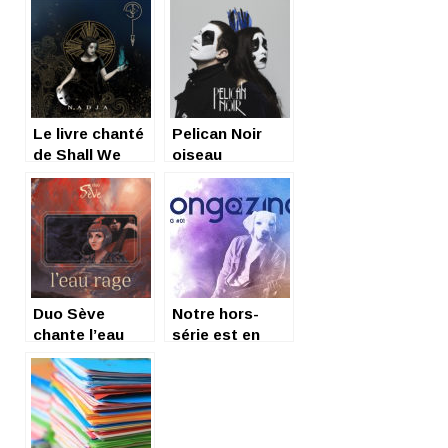
Le livre chanté
Pelican Noir
de Shall We
oiseau
Fall, Nadja 8
poétique EP +
titres
ITW du duo
surréalistes
Duo Sève
Notre hors-
chante l’eau
série est en
rage : oh, des
ligne
espoirs !