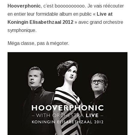
Hooverphonic
, c’est boooooooooo. Je vais réécouter
en entier leur formidable album en public «
Live at
Koningin Elisabethzaal 2012
» avec grand orchestre
symphonique.
Méga classe, pas à mégoter.