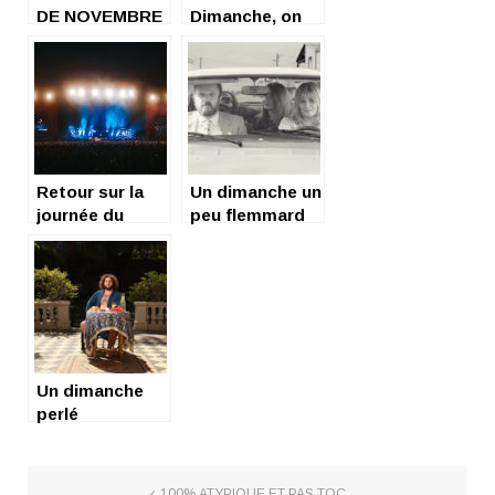
DE NOVEMBRE
Dimanche, on
A PARIS
vote et on
espère
Retour sur la
Un dimanche un
journée du
peu flemmard
dimanche au
Lollapalooza !
Un dimanche
perlé
100% ATYPIQUE ET PAS TOC