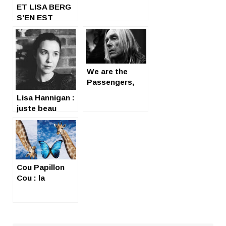
ET LISA BERG
happy
S’EN EST
ALLEE EN
HIVER…
We are the
Passengers,
and we ride…
Lisa Hannigan :
juste beau
Cou Papillon
Cou : la
chanteuse que
la pop
française
espérait