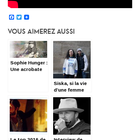
Facebook
Twitter
Vous Aimerez Aussi
Sophie Hunger :
Une acrobate
de la musique
Siska, si la vie
d’une femme
nous était
contée
Le top 2016 de
Interview de