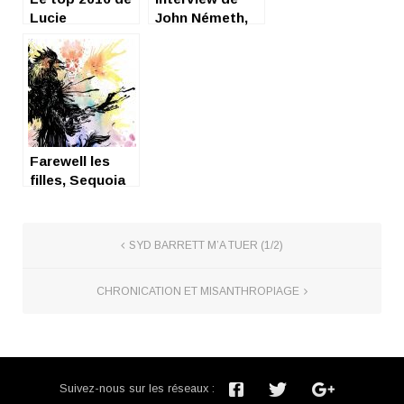
Lucie
John Németh,
bluesman avec
un accent sur le
E
Farewell les
filles, Sequoia
mieux ailleurs
SYD BARRETT M’A TUER (1/2)
CHRONICATION ET MISANTHROPIAGE
Suivez-nous sur les réseaux :