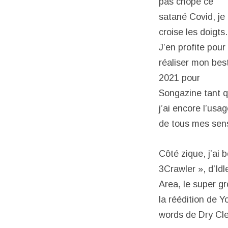
pas chopé ce
satané Covid, je
croise les doigts.
J’en profite pour
réaliser mon best
2021 pour
Songazine tant 
j’ai encore l’usa
de tous mes sen
Côté zique, j’ai
3Crawler », d’Id
Area, le super g
la réédition de 
words de Dry Cl