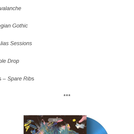
valanche
gian Gothic
lias Sessions
ple Drop
s –
Spare Rib
s
***