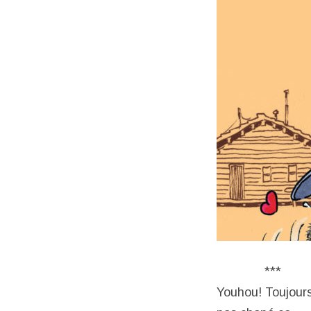
***
Youhou! Toujour