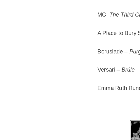
MG
The Third 
A Place to Bury 
Borusiade –
Pur
Versari –
Brûle
Emma Ruth Rund