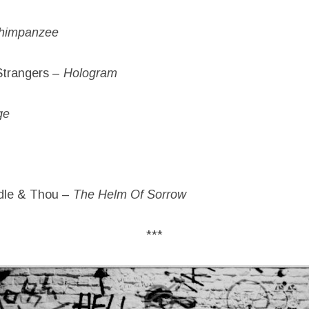
Chimpanzee
Strangers –
Hologram
ge
le & Thou –
The Helm Of Sorrow
***