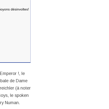
oyons désinvoltes!
Emperor !, le
tribale de Dame
eichler (à noter
Boys, le spoken
ary Numan.