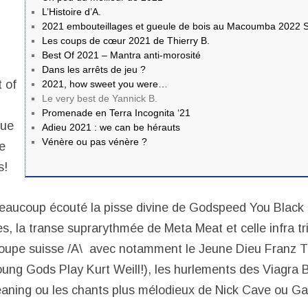
L’Histoire d’A.
2021 embouteillages et gueule de bois au Macoumba 2022 S
Les coups de cœur 2021 de Thierry B.
Best Of 2021 – Mantra anti-morosité
Dans les arrêts de jeu ?
 of
2021, how sweet you were…
Le very best de Yannick B.
Promenade en Terra Incognita ‘21
que
Adieu 2021 : we can be hérauts
Vénère ou pas vénère ?
ge
s!
 beaucoup écouté la pisse divine de Godspeed You Black 
les, la transe suprarythmée de Meta Meat et celle infra 
roupe suisse /A\ avec notamment le Jeune Dieu Franz Tr
Young Gods Play Kurt Weill!), les hurlements des Viagra 
eaning ou les chants plus mélodieux de Nick Cave ou G