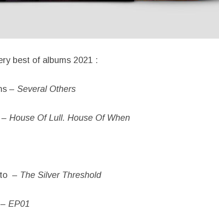
ery best of albums 2021 :
ns –
Several Others
l –
House Of Lull. House Of When
tto –
The Silver Threshold
 –
EP01