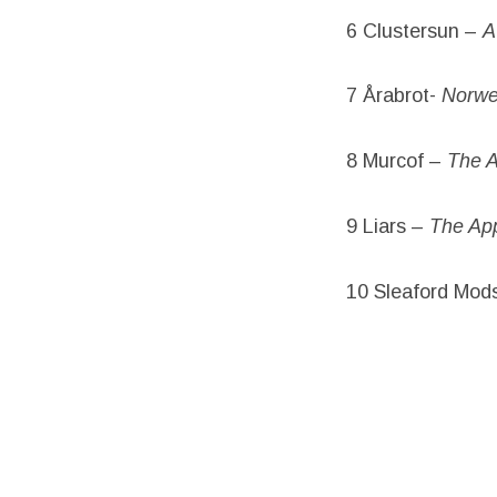
6 Clustersun –
A
7 Årabrot-
Norwe
8 Murcof –
The A
9 Liars –
The Ap
10 Sleaford Mod