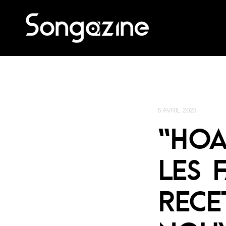
6 AVRIL 2023
“HOA
LES 
RECE