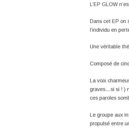
L’EP GLOW n’est 
Dans cet EP on s
l’individu en per
Une véritable thér
Composé de cinq 
La voix charmeu
graves…si si ! )
ces paroles som
Le groupe aux in
propulsé entre u