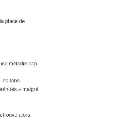
la place de
ouce mélodie pop.
les tons
érénités » malgré
etrouve alors