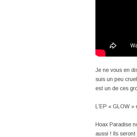
Je ne vous en dis
suis un peu cruell
est un de ces gro
L’EP « GLOW » c’e
Hoax Paradise no
aussi ! Ils seron