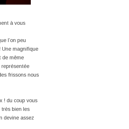
iment à vous
que l’on peu
 ! Une magnifique
out de même
t représentée
des frissons nous
ux ! du coup vous
très bien les
on devine assez