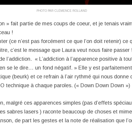
PHOTO PAR CLÉMENCE ROLLAND
ion » fait partie de mes coups de coeur, et je tenais vra
ceau !
er (ce n’est pas forcément ce que l’on doit retenir) ce 
titre, c’est le message que Laura veut nous faire passer
de l’addiction. « L’addiction à l’apparence positive à t
en se le dire… un fond négatif. » Elle y est parfaitemen
que (beurk) et ce refrain à l’air rythmé qui nous donne 
KO technique à chaque paroles. (« Down Down Down »)
ion, malgré ces apparences simples (pas d’effets spécia
es sabres lasers ) raconte beaucoup de choses et mime 
nson, de part les gestes et la note de réalisation que l’