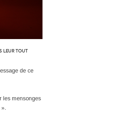
s leur tout
 message de ce
ner les mensonges
 ».