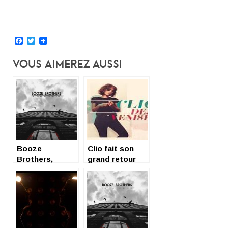
Facebook
Twitter
Vous Aimerez Aussi
Booze
Clio fait son
Brothers,
grand retour
nouvel album
avec un
The Lemming
deuxième
Experience
album !
dans les bacs !