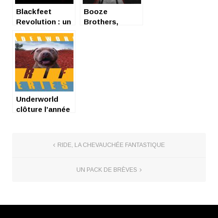
Blackfeet
Booze
Revolution : un
Brothers,
retour attendu
nouvel album
avec un album
The Lemming
Made In
dans les bacs !
Blackfeet !
Underworld
clôture l’année
en beauté avec
un nouvel
album !
RIDE, LA CHEVAUCHÉE FANTASTIQUE
UN PACK DE BRÈVES