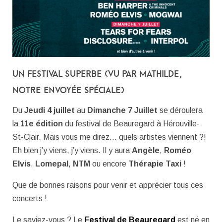
Un festival superbe (vu par Mathilde,
notre envoyée spéciale)
Du
Jeudi 4 juillet
au
Dimanche 7 Juillet
se déroulera
la
11
e
édition
du festival de Beauregard à Hérouville-
St-Clair. Mais vous me direz… quels artistes viennent ?!
Eh bien j’y viens, j’y viens. Il y aura
Angèle
,
Roméo
Elvis
,
Lomepal
,
NTM
ou encore
Thérapie Taxi
!
Que de bonnes raisons pour venir et apprécier tous ces
concerts !
Le saviez-vous ? Le
Festival de Beauregard
est né en