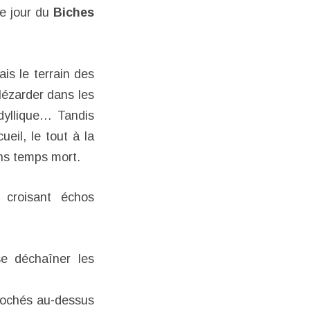
e jour du
Biches
is le terrain des
lézarder dans les
idyllique… Tandis
eil, le tout à la
ans temps mort.
croisant échos
se déchaîner les
rochés au-dessus