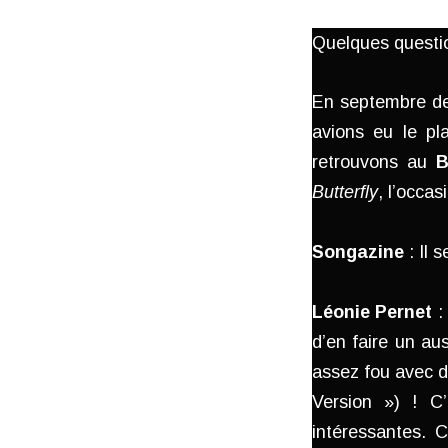
Quelques questi
En septembre de
avions eu le pl
retrouvons au
B
Butterfly
, l’occas
Songazine
: Il 
Léonie Pernet
:
d’en faire un aus
assez fou avec de
Version ») ! C’
intéressantes. 