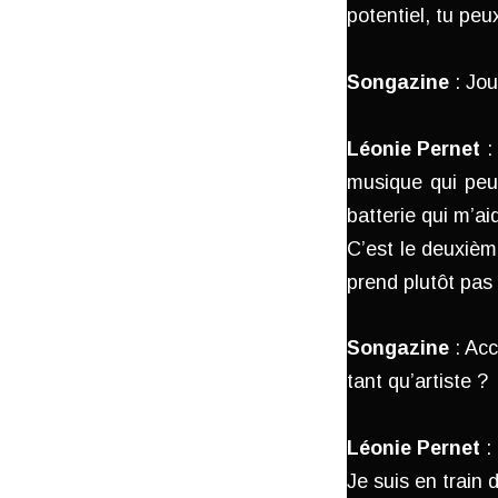
potentiel, tu peux
Songazine
: Jou
Léonie Pernet
:
musique qui peut
batterie qui m’aid
C’est le deuxième
prend plutôt pas
Songazine
: Acc
tant qu’artiste ?
Léonie Pernet
:
Je suis en train 