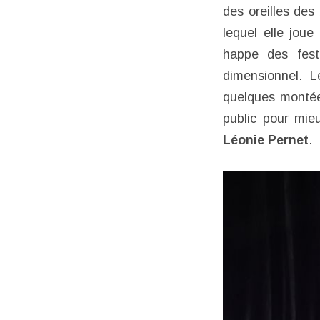
des oreilles de
lequel elle jou
happe des festi
dimensionnel. 
quelques montées
public pour mie
Léonie Pernet
.