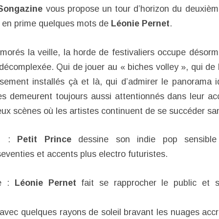
Songazine
vous propose un tour d’horizon du deuxièm
t en prime quelques mots de
Léonie Pernet
.
morés la veille, la horde de festivaliers occupe désorma
décomplexée. Qui de jouer au « biches volley », qui de 
usement installés çà et là, qui d’admirer le panorama 
s demeurent toujours aussi attentionnés dans leur accu
eux scènes où les artistes continuent de se succéder s
di :
Petit Prince
dessine son indie pop sensible 
venties et accents plus electro futuristes.
ée :
Léonie Pernet
fait se rapprocher le public et 
vec quelques rayons de soleil bravant les nuages acc