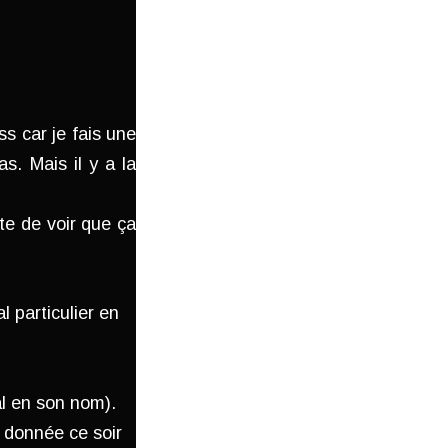
ss car je fais une
s. Mais il y a la
nte de voir que ça
 particulier en
al en son nom).
s donnée ce soir