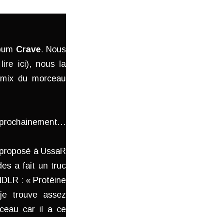
lbum
Crave
. Nous
 lire
ici
), nous la
remix du morceau
s prochainement…
i proposé à UssaR
des a fait un truc
NDLR : « Protéine
 je trouve assez
ceau car il a ce