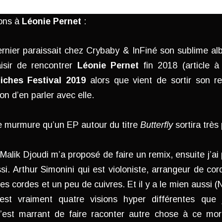
ons à
Léonie Pernet
:
rnier paraissait chez Crybaby & InFiné son sublime a
aisir de rencontrer
Léonie Pernet
fin 2018 (article à
iches Festival 2019
alors que vient de sortir son 
ion d’en parler avec elle.
se murmure qu’un EP autour du titre
Butterfly
sortira trè
 Malik Djoudi m’a proposé de faire un remix, ensuite j’a
si. Arthur Simonini qui est violoniste, arrangeur de cor
s cordes et un peu de cuivres. Et il y a le mien aussi (
est vraiment quatre visions hyper différentes que
C’est marrant de faire raconter autre chose à ce mor