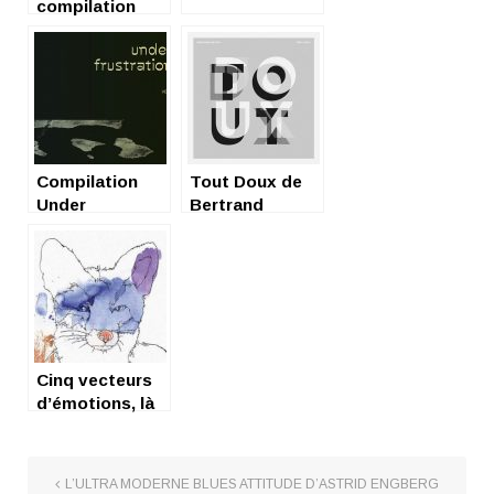
compilation
Banzaï Lab ?
Cool !
Compilation
Tout Doux de
Under
Bertrand
Frustration (vol
Betsch : du
1)- Arabstazy-
velours
Cinq vecteurs
d’émotions, là
tout de suite
L’ULTRA MODERNE BLUES ATTITUDE D’ASTRID ENGBERG