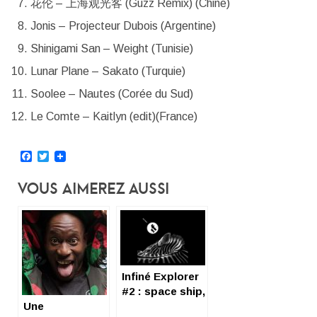
花伦 – 上海观光客 (Guzz Remix) (Chine)
Jonis – Projecteur Dubois (Argentine)
Shinigami San – Weight (Tunisie)
Lunar Plane – Sakato (Turquie)
Soolee – Nautes (Corée du Sud)
Le Comte – Kaitlyn (edit)(France)
Facebook
Twitter
Vous Aimerez Aussi
Infiné Explorer
#2 : space ship,
Une
space trip