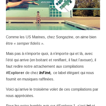
Comme les US Marines, chez Songazine, on aime bien
être
« semper fidelis ».
Mais pas à n’importe quoi, à n’importe qui et là, avec
l’été qui arrive (en boitant et reniflant, il faut l’avouer), il
faut redire notre attachement aux compilations
#Explorer
de chez
InFiné,
ce label élégant qui nous
fournit en musiques raffinées.
Voici qu’arrive le troisième volet de ces compilations par
nous appréciées.
Pour lire notre humble avis sur #Explorer 1, c’est
ici
et