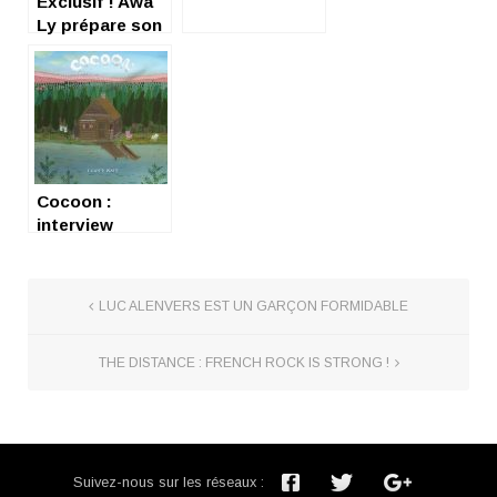
Exclusif ! Awa
solo de
Ly prépare son
Dominik
prochain album
Nicolas !
Cocoon :
interview
exclusive !
LUC ALENVERS EST UN GARÇON FORMIDABLE
THE DISTANCE : FRENCH ROCK IS STRONG !
Suivez-nous sur les réseaux :