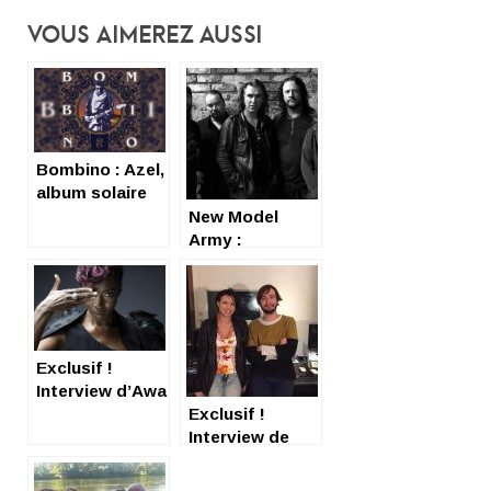
Vous Aimerez Aussi
Bombino : Azel,
album solaire
New Model
Army :
interview et
review
(admiratives)
Exclusif !
Interview d’Awa
Ly
Exclusif !
Interview de
Ginkgoa