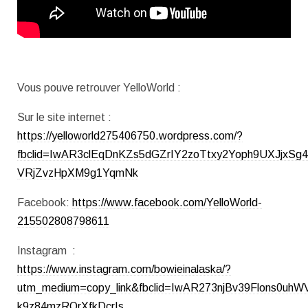
Vous pouve retrouver YelloWorld :
Sur le site internet :
https://yelloworld275406750.wordpress.com/?
fbclid=IwAR3clEqDnKZs5dGZrIY2zoTtxy2Yoph9UXJjxSg4
VRjZvzHpXM9g1YqmNk
Facebook:
https://www.facebook.com/YelloWorld-
215502808798611
Instagram :
https://www.instagram.com/bowieinalaska/?
utm_medium=copy_link&fbclid=IwAR273njBv39Flons0u
k9z84mzRQrXfkDcrIs