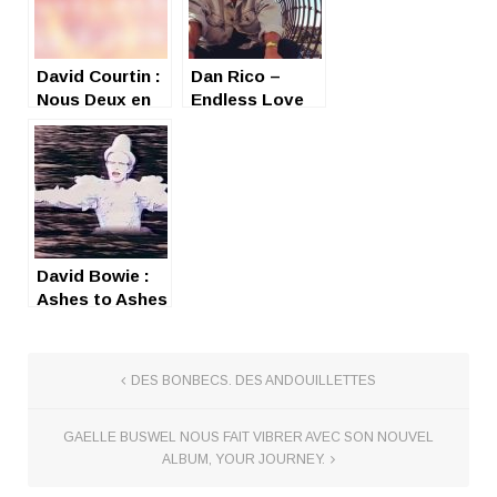
David Courtin :
Dan Rico –
Nous Deux en
Endless Love
mode X
entre Bowie et
Television
David Bowie :
Ashes to Ashes
DES BONBECS. DES ANDOUILLETTES
GAELLE BUSWEL NOUS FAIT VIBRER AVEC SON NOUVEL
ALBUM, YOUR JOURNEY.