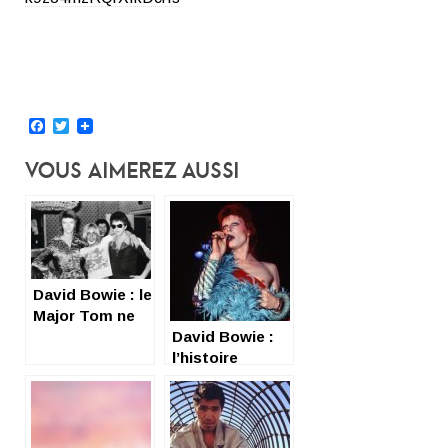
Facebook
Twitter
Vous Aimerez Aussi
David Bowie : le
Major Tom ne
répond plus
David Bowie :
l’histoire
magique d’une
légende du
rock