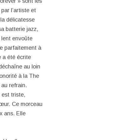
rever » sont les
par l’artiste et
la délicatesse
a batterie jazz,
 lent envoûte
te parfaitement à
a été écrite
 déchaîne au loin
onorité à la The
au refrain.
est triste,
e cœur. Ce morceau
 ans. Elle