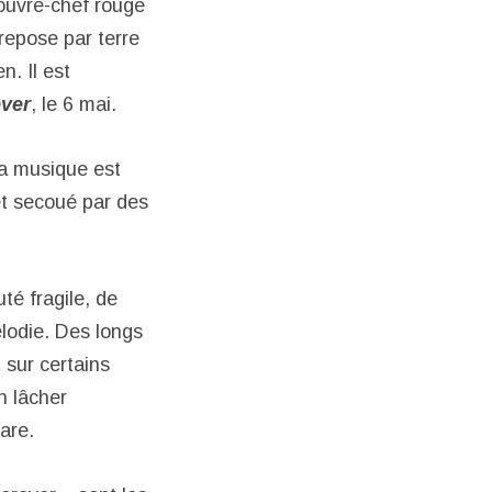
ouvre-chef rouge
 repose par terre
. Il est
ver
, le 6 mai.
sa musique est
et secoué par des
té fragile, de
élodie. Des longs
sur certains
n lâcher
are.