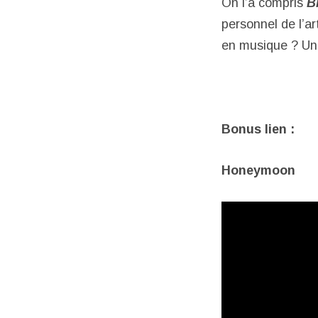
On l’a compris
B
personnel de l’a
en musique ? Un 
Bonus lien :
Honeymoon