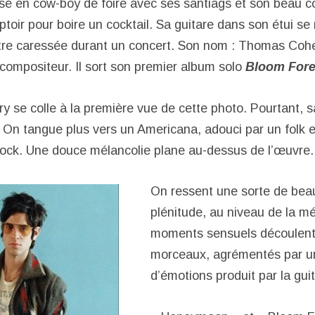
sé en cow-boy de foire avec ses santiags et son beau c
toir pour boire un cocktail. Sa guitare dans son étui se
tre caressée durant un concert. Son nom : Thomas Cohen
compositeur. Il sort son premier album solo
Bloom Fore
ry se colle à la première vue de cette photo. Pourtant, 
 On tangue plus vers un Americana, adouci par un folk 
ock. Une douce mélancolie plane au-dessus de l’œuvre.
On ressent une sorte de beau
plénitude, au niveau de la m
moments sensuels découlent 
morceaux, agrémentés par u
d’émotions produit par la guit