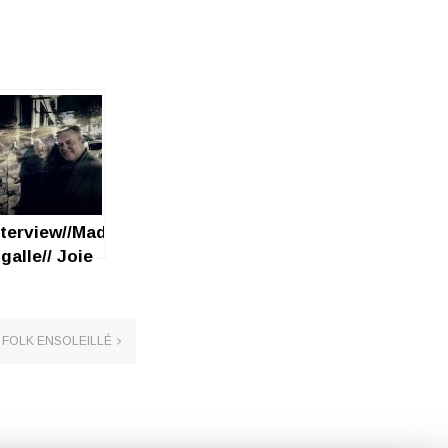
nterview//Madness//
galle// Joie
E FOLK ENSOLEILLÉ