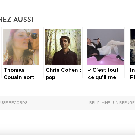
rez Aussi
Thomas
Chris Cohen :
« C’est tout
I
Cousin sort
pop
ce qu’il me
Pi
son premier
psychédélique
reste », du
album solo :
pour les
grand
Debbie et Moi
vacances
Thomas
AUSE RECORDS
BEL PLAINE : UN REFUG
Fersen