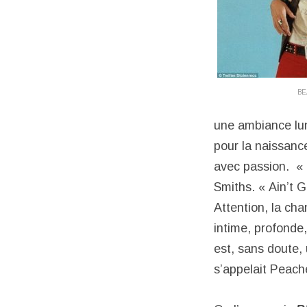
BE
une ambiance lun
pour la naissance
avec passion. « 
Smiths. « Ain’t 
Attention, la cha
intime, profonde,
est, sans doute,
s’appelait Peache