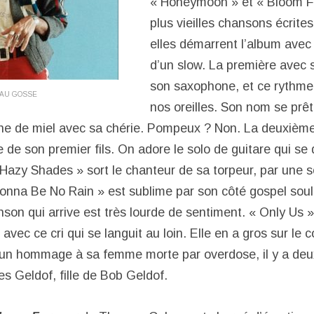
« Honeymoon » et « Bloom Fo
plus vieilles chansons écrites 
elles démarrent l’album avec 
d’un slow. La première avec s
son saxophone, et ce rythme
AU GOSSE
nos oreilles. Son nom se prê
e de miel avec sa chérie. Pompeux ? Non. La deuxième 
 de son premier fils. On adore le solo de guitare qui se
Hazy Shades » sort le chanteur de sa torpeur, par une s
Gonna Be No Rain » est sublime par son côté gospel soul 
nson qui arrive est très lourde de sentiment. « Only Us » 
 avec ce cri qui se languit au loin. Elle en a gros sur l
 un hommage à sa femme morte par overdose, il y a deux
s Geldof, fille de Bob Geldof.