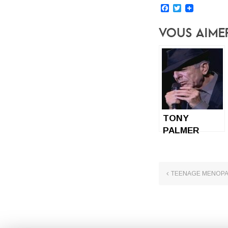
Facebook
Twitter
Vous Aime
TONY
PALMER
Leonard
Cohen : Bird
on a wire
TEENAGE MENOP