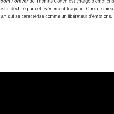
loom Forever
de Thomas Cohen est chargé d’émotions
rtiste, déchiré par cet événement tragique. Quoi de mieu
art qui se caractérise comme un libérateur d’émotions.