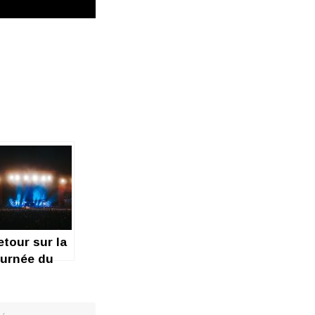
etour sur la
ournée du
imanche au
ollapalooza !