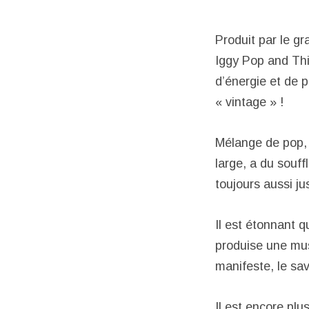
Produit par le g
Iggy Pop and Thi
d’énergie et de p
« vintage » !
Mélange de pop, d
large, a du souf
toujours aussi ju
Il est étonnant 
produise une mus
manifeste, le savoi
Il est encore plu