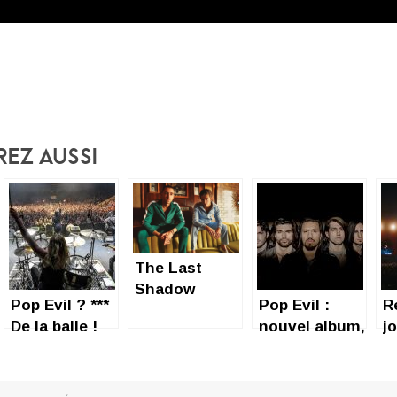
rez Aussi
The Last
Shadow
Pop Evil ? ***
Pop Evil :
R
Puppets : Le
De la balle !
nouvel album,
j
retour du duo
nouveau clip
d
Turner/Kane
« Waking
L
Lions »