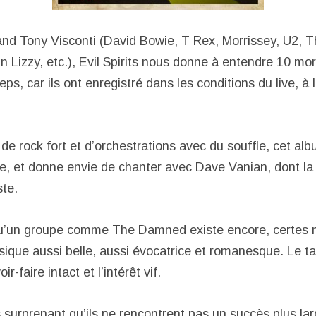
rand Tony Visconti (David Bowie, T Rex, Morrissey, U2, T
n Lizzy, etc.), Evil Spirits nous donne à entendre 10 mo
eps, car ils ont enregistré dans les conditions du live, à 
e rock fort et d’orchestrations avec du souffle, cet alb
fle, et donne envie de chanter avec Dave Vanian, dont la
ste.
qu’un groupe comme The Damned existe encore, certes 
ique aussi belle, aussi évocatrice et romanesque. Le ta
r-faire intact et l’intérêt vif.
s surprenant qu’ils ne rencontrent pas un succès plus la