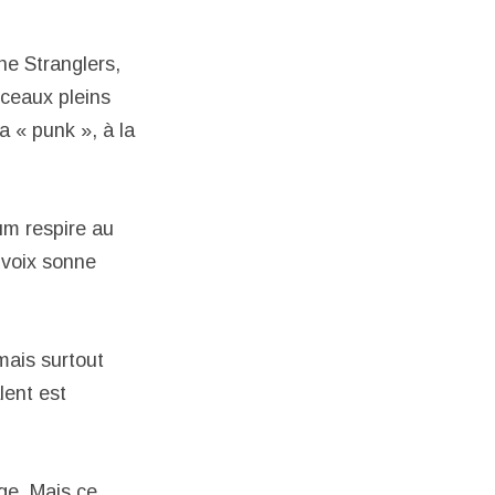
he Stranglers,
rceaux pleins
la « punk », à la
um respire au
 voix sonne
mais surtout
lent est
rge. Mais ce