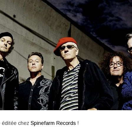
e éditée chez
Spinefarm Records
!