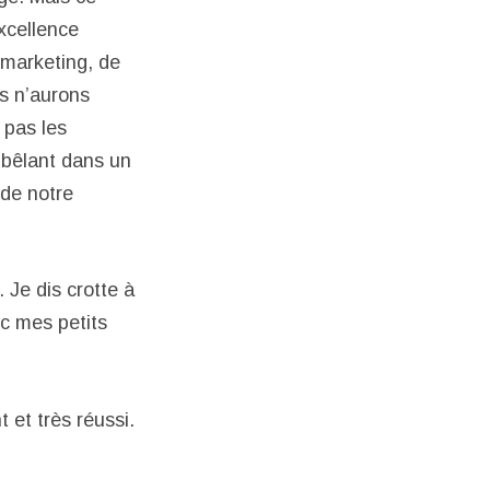
excellence
 marketing, de
s n’aurons
 pas les
 bêlant dans un
 de notre
. Je dis crotte à
ec mes petits
t et très réussi.