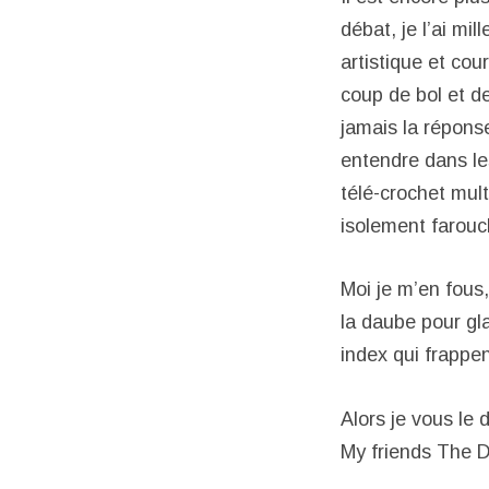
débat, je l’ai mil
artistique et co
coup de bol et d
jamais la réponse
entendre dans les
télé-crochet mul
isolement farouc
Moi je m’en fous,
la daube pour gla
index qui frappen
Alors je vous le 
My friends The D