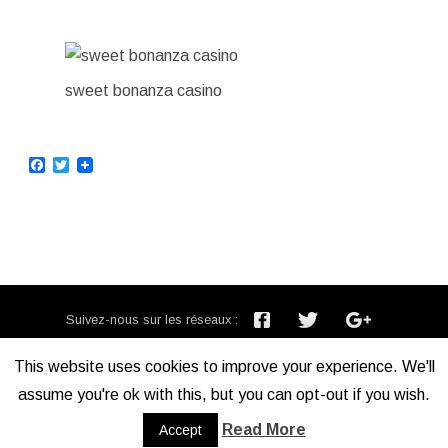
sweet bonanza casino
Facebook
Twitter
Suivez-nous sur les réseaux :
Inscription newsletter :
This website uses cookies to improve your experience. We'll
assume you're ok with this, but you can opt-out if you wish.
Mentions légales
Read More
Accept