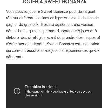
Jouer à Sweet Bonanza
Vous pouvez jouer à Sweet Bonanza pour de l’argent
réel sur différents casinos en ligne et avoir la chance de
gagner de gros prix. Il existe également une version
démo du jeu, qui vous permet d’apprendre à jouer et à
élaborer des stratégies avant de prendre des risques et
d’effectuer des dépôts. Sweet Bonanza est une option
qui convient aussi bien aux joueurs expérimentés qu’aux
débutants.