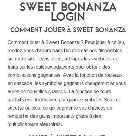
Sweet Bonanza
Login
Comment jouer à Sweet Bonanza
Comment jouer à Sweet Bonanza ? Pour jouer à ce jeu,
rendez-vous d’abord dans l’un des casinos disponibles
sur notre site. Dans le jeu, attrapez les symboles de
fruits sur les rouleaux adjacents pour obtenir des
combinaisons gagnantes. Avec la fonction de rouleaux
en cascade, les symboles gagnants changeront et vous
aurez de nouvelles chances. La fonction de tours
gratuits est déclenchée par quatre symboles Scatter
sucette ou plus, ce qui augmente vos chances de
remporter des gains importants grâce à des
multiplicateurs aléatoires.