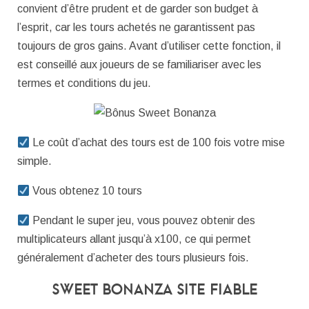
convient d’être prudent et de garder son budget à
l’esprit, car les tours achetés ne garantissent pas
toujours de gros gains. Avant d’utiliser cette fonction, il
est conseillé aux joueurs de se familiariser avec les
termes et conditions du jeu.
Le coût d’achat des tours est de 100 fois votre mise
simple.
Vous obtenez 10 tours
Pendant le super jeu, vous pouvez obtenir des
multiplicateurs allant jusqu’à x100, ce qui permet
généralement d’acheter des tours plusieurs fois.
Sweet Bonanza Site fiable