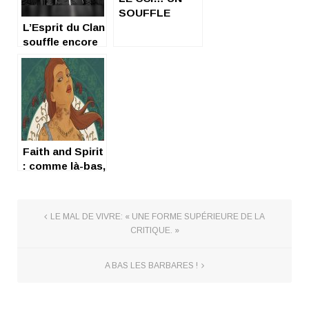
SOUFFLE
L’Esprit du Clan
MELODIQUE A
souffle encore
L’IRLANDAISE !
Faith and Spirit
: comme là-bas,
dis !
LE MAL DE VIVRE: « UNE FORME SUPÉRIEURE DE LA
CRITIQUE. »
A BAS LES BARBARES !