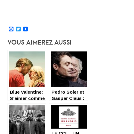
Facebook
Twitter
Vous Aimerez Aussi
Blue Valentine:
Pedro Soler et
S’aimer comme
Gaspar Claus :
on se retrouve,
le vent nu et
comme on se
fort
quitte.
LE CCI… UN