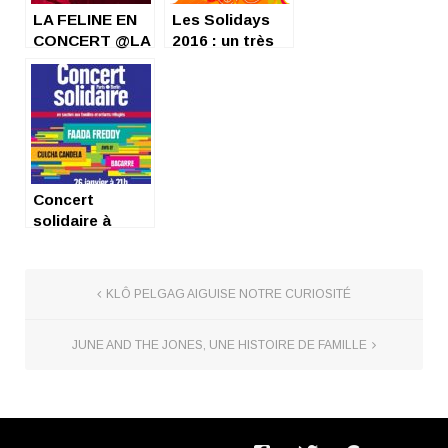
LA FELINE EN
Les Solidays
CONCERT @LA
2016 : un très
MAROQUINERIE
bon cru !
16.03.2017
Concert
solidaire à
L’Elysée
Montmartre !
KLÔ PELGAG AIGUISE NOTRE CURIOSITÉ
JUNE AND THE JONES, UNE HISTOIRE DE FAMILLE