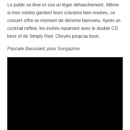
Le public se lève et ose un léger déhanchement. Même
si mes voisins gardent leurs cravates bien nouées, ce
concert offre un moment de détente bienvenu. Après un
cocktail raffiné, les invités repartent avec le double CD
best of de Simply Red. Choyés jusqu’au bout.
Pascale Baussant, pour Songazine