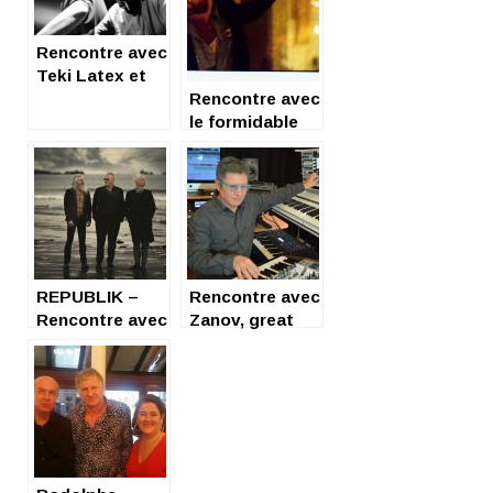
Rencontre avec
Teki Latex et
DJ Orgasmic
Rencontre avec
le formidable
Ed Harcourt,
Boulevard
Voltaire
REPUBLIK –
Rencontre avec
Rencontre avec
Zanov, great
Frank DARCEL
French
electronic
artist