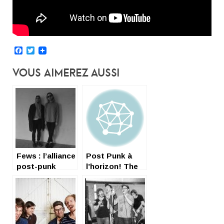
Facebook
Twitter
Vous Aimerez Aussi
Fews : l’alliance
Post Punk à
post-punk
l’horizon! The
américano-
Liars Club EP 5
suédois
titres « OF
SELF »