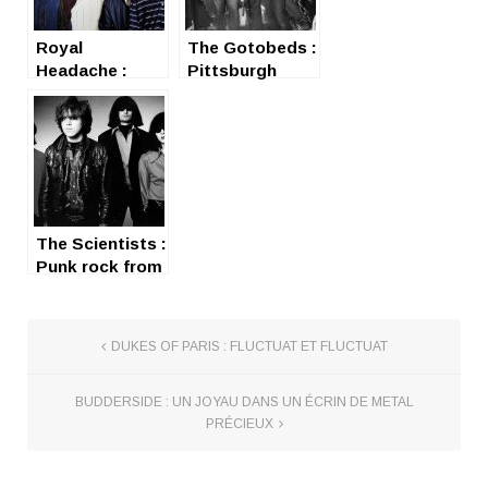
Royal
The Gotobeds :
Headache :
Pittsburgh
Garage punk au
punk rock
pays des
Kangourous
The Scientists :
Punk rock from
Australia…
DUKES OF PARIS : FLUCTUAT ET FLUCTUAT
BUDDERSIDE : UN JOYAU DANS UN ÉCRIN DE METAL
PRÉCIEUX