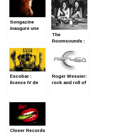
Songazine
inaugure une
série de vidéos
The
! (let’s rock,
Roomsounds :
Youtube !)
« Rock’n’Roll
save my soul »
Escobar :
Roger Wessier:
licence IV de
rock and roll of
Rock and Roll
fame
Closer Records