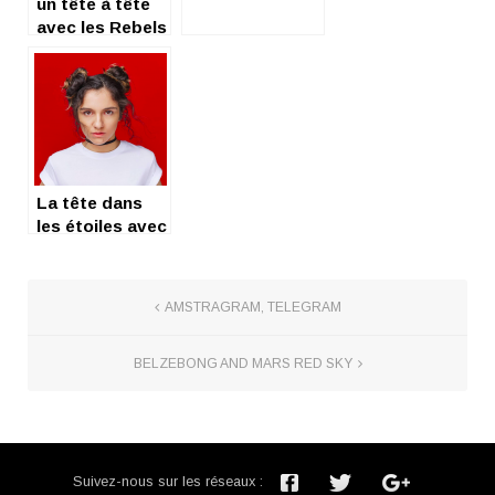
un tête à tête
avec les Rebels
of Tijuana
La tête dans
les étoiles avec
Naya
AMSTRAGRAM, TELEGRAM
BELZEBONG AND MARS RED SKY
Suivez-nous sur les réseaux :