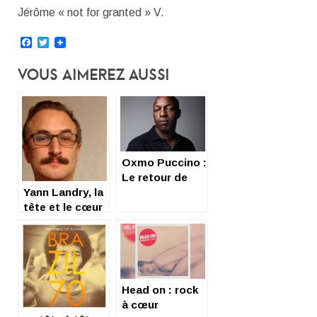
Jérôme « not for granted » V.
Facebook
Twitter
Vous Aimerez Aussi
Oxmo Puccino :
Le retour de
Yann Landry, la
l’homme à la
tête et le cœur
voix de miel
Head on : rock
à cœur