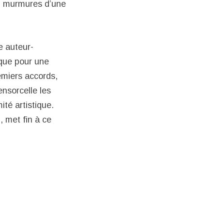
nt, murmures d’une
e auteur-
ique pour une
remiers accords,
ensorcelle les
ité artistique.
h
, met fin à ce