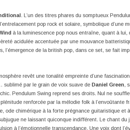
ditional
. L’un des titres phares du somptueux Pendul
l’entrelacement pop rock et solaire, symbolique d’une mu
Wind
à la luminescence pop nous entraîne, quant à lui,
égèreté acidulée accentuée par une mouvance batteristiqu
s, l’émergence de la british pop, dans ce set, se fait im
tmosphère revêt une tonalité empreinte d’une fascinati
 sublimé par le grain de voix suave de
Daniel Green
, 
y chic. Pendulum Swing reprend ses droits. Nul ne souffl
 plénitude renforcée par la mélodie folk à l’envoûtante fra
e, ode chimérique à la forte prégnance guitaristique et à
ubjugue ne laissant quiconque indifférent. Le chant du j
ulsion à l’émotionnelle transcendance. Une voix dont l’