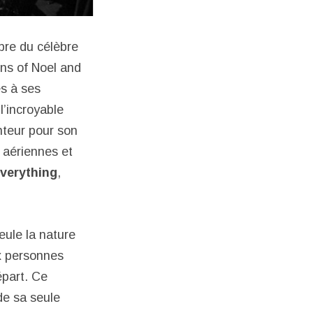
bre du célèbre
ns of Noel and
es à ses
l’incroyable
nteur pour son
 aériennes et
verything
,
seule la nature
ux personnes
épart. Ce
e sa seule