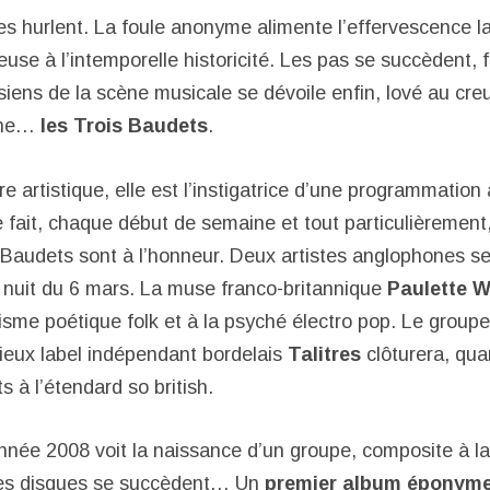
nes hurlent. La foule anonyme alimente l’effervescence l
euse à l’intemporelle historicité. Les pas se succèdent, 
siens de la scène musicale se dévoile enfin, lové au cre
aine…
les Trois Baudets
.
e artistique, elle est l’instigatrice d’une programmation à
e fait, chaque début de semaine et tout particulièrement, 
s Baudets sont à l’honneur. Deux artistes anglophones s
te nuit du 6 mars. La muse franco-britannique
Paulette W
risme poétique folk et à la psyché électro pop. Le group
gieux label indépendant bordelais
Talitres
clôturera, quan
s à l’étendard so british.
année 2008 voit la naissance d’un groupe, composite à l
es disques se succèdent… Un
premier album éponyme