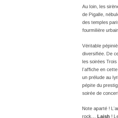
Au loin, les sirè
de Pigalle, nébul
des temples pari
fourmilière urb
Véritable pépinièr
diversifiée. De c
les soirées Troi
l’affiche en cet
un prélude au ly
pépite du presti
soirée de concert
Note aparté ! L’
rock…
Laish
! L