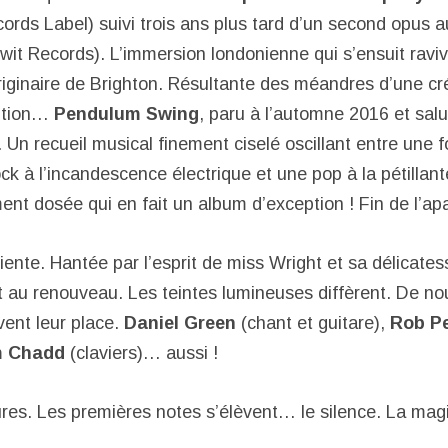
rds Label) suivi trois ans plus tard d’un second opus a
wit Records). L’immersion londonienne qui s’ensuit ravive
riginaire de Brighton. Résultante des méandres d’une cré
lition…
Pendulum Swing
, paru à l’automne 2016 et sal
 Un recueil musical finement ciselé oscillant entre une f
ck à l’incandescence électrique et une pop à la pétillan
nt dosée qui en fait un album d’exception ! Fin de l’apa
ente. Hantée par l’esprit de miss Wright et sa délicatess
 au renouveau. Les teintes lumineuses diffèrent. De n
vent leur place.
Daniel Green
(chant et guitare),
Rob P
 Chadd
(claviers)… aussi !
es. Les premières notes s’élèvent… le silence. La mag