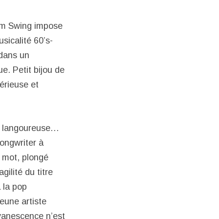
um Swing impose
sicalité 60’s-
 dans un
e. Petit bijou de
périeuse et
on langoureuse…
songwriter à
e mot, plongé
gilité du titre
 la pop
eune artiste
évanescence n’est