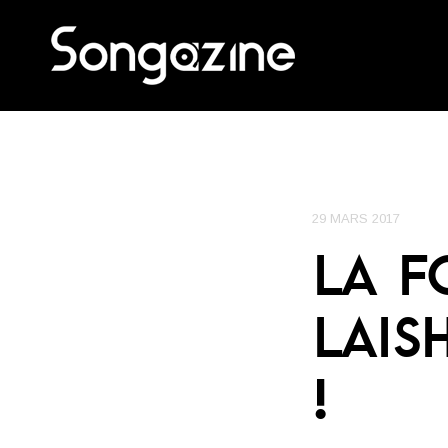
29 MARS 2017
LA F
LAIS
!