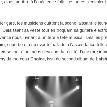
e, alors, un titre à l’obédience folk. Les notes s’envole
er gare, les musiciens quittent la scène laissant le jeun
. Délaissant sa veste tout en troquant sa guitare électr
avance nous invitant à un tête à tête musical. Dès les p
dom
, superbe et émouvante ballade à l’ascendance folk, 
een
se met à nu, nous dévoilant la réalité d’une rare intim
tchy du morceau
Choice
, issu du second album de
Lais