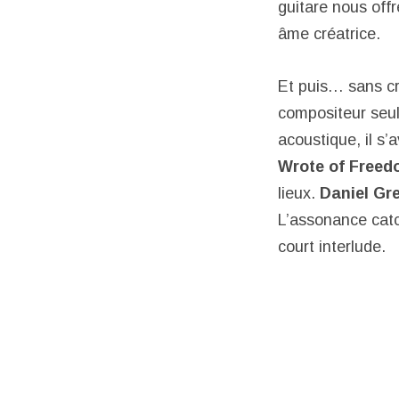
guitare nous offr
âme créatrice.
Et puis… sans cri
compositeur seul
acoustique, il s’
Wrote of Free
lieux.
Daniel Gr
L’assonance ca
court interlude.