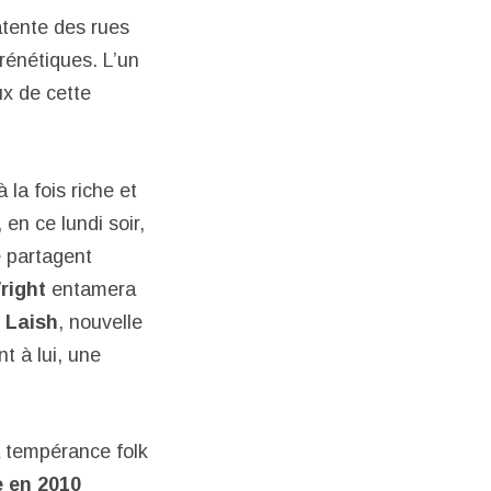
atente des rues
frénétiques. L’un
ux de cette
 la fois riche et
en ce lundi soir,
e partagent
right
entamera
e
Laish
, nouvelle
t à lui, une
a tempérance folk
 en 2010