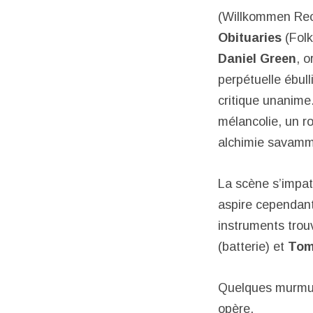
(Willkommen Reco
Obituaries
(Folk
Daniel Green
, o
perpétuelle ébul
critique unanime.
mélancolie, un ro
alchimie savamme
La scène s’impati
aspire cependant
instruments trou
(batterie) et
Tom
Quelques murmur
opère.