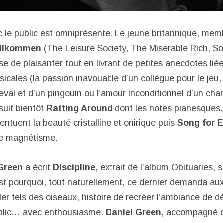
ec le public est omniprésente. Le jeune britannique, mem
Willkommen
(The Leisure Society, The Miserable Rich, So
e de plaisanter tout en livrant de petites anecdotes lié
cales (la passion inavouable d’un collègue pour le jeu, 
eval et d’un pingouin ou l’amour inconditionnel d’un cha
suit bientôt
Ratting Around
dont les notes pianesques,
ntuent la beauté cristalline et onirique puis
Song for E
e magnétisme.
Green
a écrit
Discipline
, extrait de l’album Obituaries, 
’est pourquoi, tout naturellement, ce dernier demanda a
ler tels des oiseaux, histoire de recréer l’ambiance de d
ublic… avec enthousiasme.
Daniel Green
, accompagné d