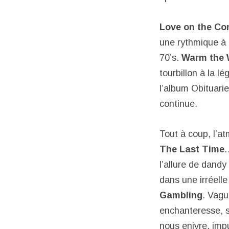
Love on the Con
une rythmique à 
70’s.
Warm the 
tourbillon à la l
l’album Obituarie
continue.
Tout à coup, l’a
The Last Time
…
l’allure de dand
dans une irréelle
Gambling
. Vagu
enchanteresse, s
nous enivre, imp