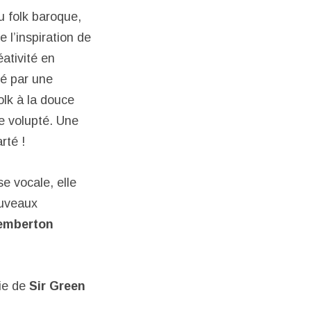
u folk baroque,
 l’inspiration de
ativité en
ué par une
olk à la douce
te volupté. Une
rté !
e vocale, elle
ouveaux
emberton
ie de
Sir Green