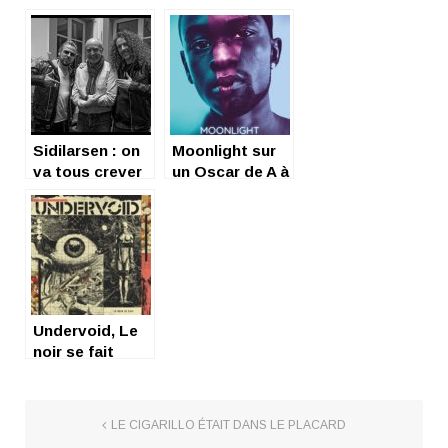
mais c’est
sympa
Sidilarsen : on
Moonlight sur
va tous crever
un Oscar de A à
Z.
Undervoid, Le
noir se fait
LE CIGARILLO ÉTAIT DANS LE PLACARD