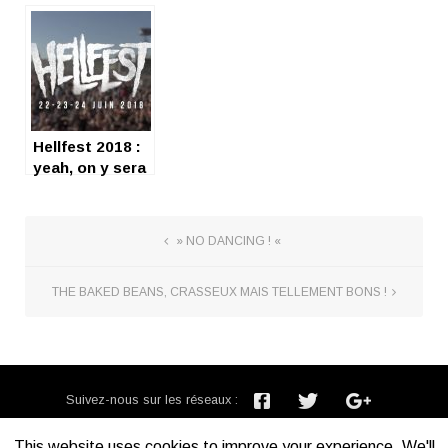
2018 !
Hellfest 2018 :
yeah, on y sera
!
» NO DANCING ! «
THE BAKED BEANS, CRASSEUX MAIS TELLEMENT BONS !
Suivez-nous sur les réseaux :
Inscription newsletter :
This website uses cookies to improve your experience. We'll