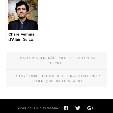
Chère Femme
d’Albin De La
Simone…
DES JEUNES GENS MÖDERNES ET DE LA JEUNESSE
ÉTERNELLE
BD : LA VÉRITABLE HISTOIRE DE BEETHOVEN, LAURENT EX
LAURENT (ÉDITIONS EL DOGGO)
Suivez-nous sur les réseaux :