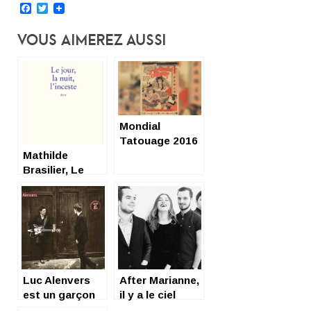
Facebook
Twitter
Vous Aimerez Aussi
Mondial
Tatouage 2016
Mathilde
: ink and rock !
Brasilier, Le
jour, la nuit,
l’inceste
(L’Harmattan)
Luc Alenvers
After Marianne,
est un garçon
il y a le ciel
formidable