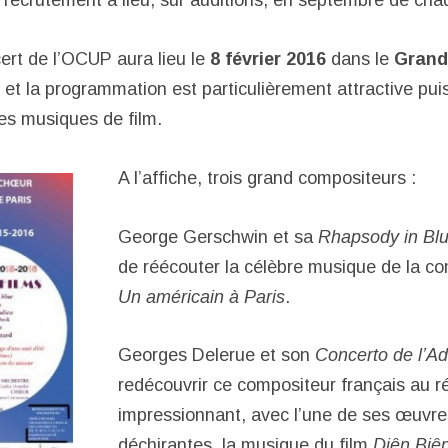
e recrutement a lieu, sur auditions, en septembre de ch
ert de l’OCUP aura lieu le
8 février 2016
dans le
Grand
, et la programmation est particulièrement attractive pu
des musiques de film.
A l’affiche, trois grand compositeurs :
George Gerschwin et sa
Rhapsody in Bl
de réécouter la célèbre musique de la c
Un américain à Paris
.
Georges Delerue et son
Concerto de l’Ad
redécouvrir ce compositeur français au r
impressionnant, avec l’une de ses œuvres
déchirantes, la musique du film
Diên Biê