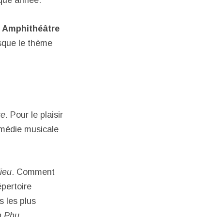
aque année.
 Amphithéâtre
isque le thème
ue
. Pour le plaisir
omédie musicale
ieu
. Comment
épertoire
 les plus
n Phu
.