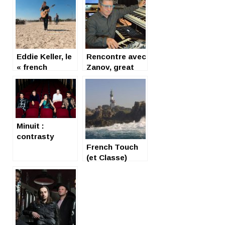
Eddie Keller, le
Rencontre avec
« french
Zanov, great
cowboy » qui
French
trace sa route
electronic
artist
Minuit :
contrasty
French pop
French Touch
(et Classe)