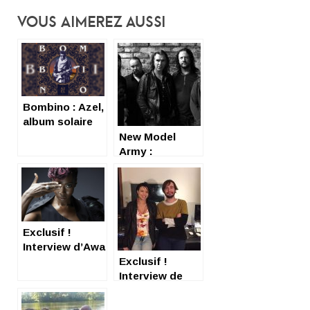
Vous Aimerez Aussi
Bombino : Azel,
album solaire
New Model
Army :
interview et
review
(admiratives)
Exclusif !
Interview d’Awa
Ly
Exclusif !
Interview de
Ginkgoa