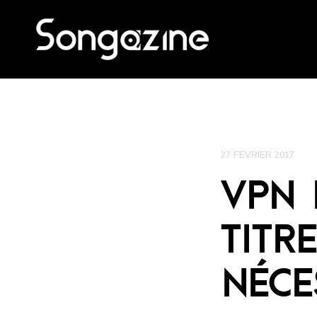
27 FÉVRIER 2017
VPN 
TITR
NÉCE