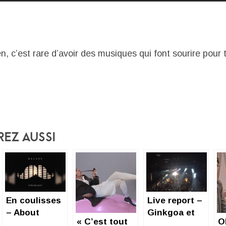
 c’est rare d’avoir des musiques qui font sourire pour t
rez Aussi
En coulisses
Live report –
– About
Ginkgoa et
« C’est tout
O
Deluxe and
Deluxe – La