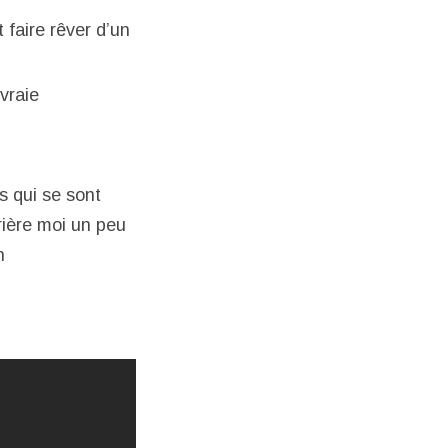
t faire rêver d’un
 vraie
s qui se sont
rrière moi un peu
n