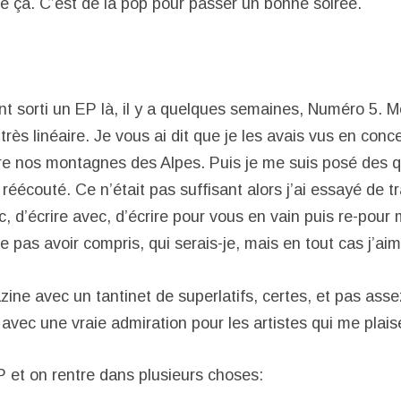
e ça. C’est de la pop pour passer un bonne soirée.
nt sorti un EP là, il y a quelques semaines, Numéro 5. M
très linéaire. Je vous ai dit que je les avais vus en conc
e nos montagnes des Alpes. Puis je me suis posé des q
i réécouté. Ce n’était pas suffisant alors j’ai essayé de tr
c, d’écrire avec, d’écrire pour vous en vain puis re-pour 
 pas avoir compris, qui serais-je, mais en tout cas j’ai
zine avec un tantinet de superlatifs, certes, et pas ass
avec une vraie admiration pour les artistes qui me plais
 et on rentre dans plusieurs choses: