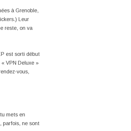
nnées à Grenoble,
ickers.) Leur
e reste, on va
EP est sorti début
se « VPN Deluxe »
rendez-vous,
 tu mets en
 parfois, ne sont