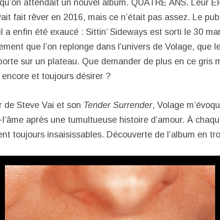
s qu’on attendait un nouvel album. QUATRE ANS. Leur E
it fait rêver en 2016, mais ce n’était pas assez. Le pub
il a enfin été exaucé : Sittin’ Sideways est sorti le 30 ma
ement que l’on replonge dans l’univers de Volage, que le
rte sur un plateau. Que demander de plus en ce gris moi
 encore et toujours désirer ?
ar de Steve Vai et son
Tender Surrender
, Volage m’évoque
-à-l’âme après une tumultueuse histoire d’amour. À chaq
ent toujours insaisissables. Découverte de l’album en tr