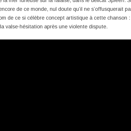
e la mer furieuse sur la falaise, dans le délicat
Spleen
. S
 encore de ce monde, nul doute qu’il ne s’offusquerait p
om de ce si célèbre concept artistique à cette chanson : 
la valse-hésitation après une violente dispute.