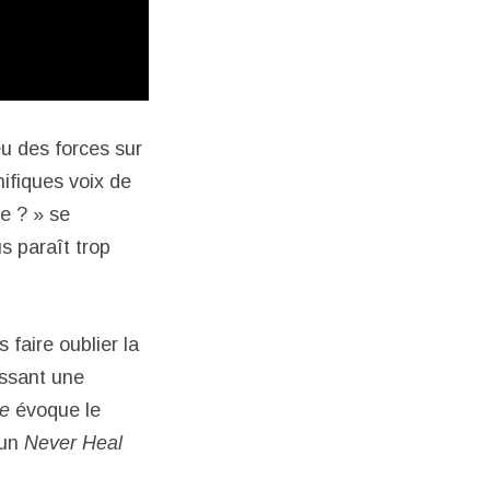
eu des forces sur
ifiques voix de
e ? » se
s paraît trop
 faire oublier la
issant une
de
évoque le
’un
Never Heal