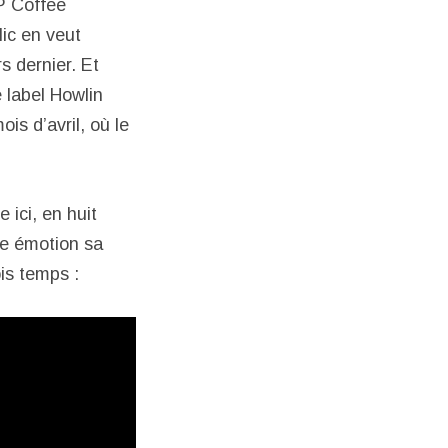
P Coffee
lic en veut
rs dernier. Et
 label Howlin
s d’avril, où le
 ici, en huit
ue émotion sa
ois temps :