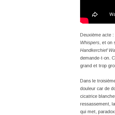
Deuxième acte : 
Whispers
, et on
Handkerchief Wa
demande-t-on. C’e
grand et trop gro
Dans le troisième
douleur car de do
cicatrice blanche
ressassement, la 
qui met, parado