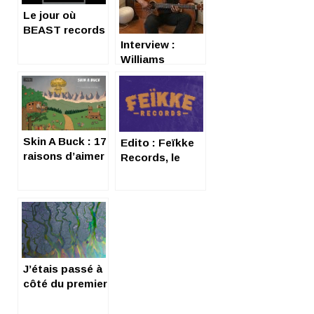
Le jour où
BEAST records
eut un disque
Interview :
d’or (fiction)
Williams
Brutus, pour
son premier
album L’Estère
Skin A Buck : 17
Edito : Feïkke
raisons d’aimer
Records, le
leur fokin’
label Kinéx
disque
Iztépa
J’étais passé à
côté du premier
album d’ALT J !