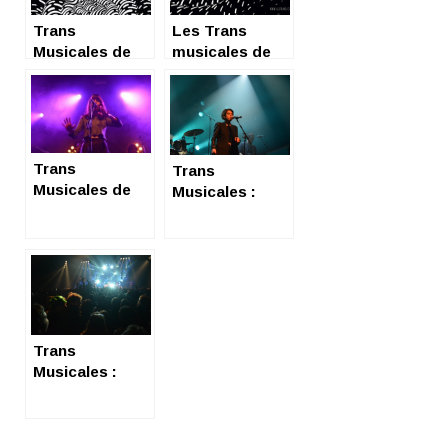
Trans
Les Trans
Musicales de
musicales de
Rennes : J1
Rennes : on
arriiiive !
Trans
Trans
Musicales de
Musicales :
Rennes :
Immersion dans
Cocorico
les nuits
rock’n’roll
musicales des
Trans, 3ème
jour
Trans
Musicales :
Immersion dans
les nuits
musicales des