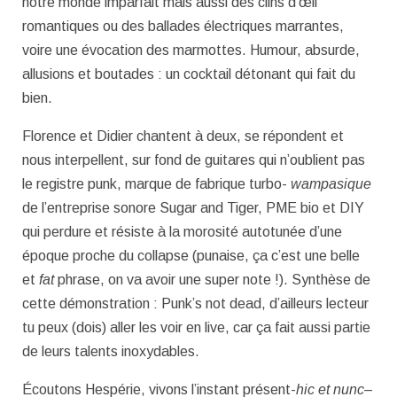
notre monde imparfait mais aussi des clins d’œil
romantiques ou des ballades électriques marrantes,
voire une évocation des marmottes. Humour, absurde,
allusions et boutades : un cocktail détonant qui fait du
bien.
Florence et Didier chantent à deux, se répondent et
nous interpellent, sur fond de guitares qui n’oublient pas
le registre punk, marque de fabrique turbo-
wampasique
de l’entreprise sonore Sugar and Tiger, PME bio et DIY
qui perdure et résiste à la morosité autotunée d’une
époque proche du collapse (punaise, ça c’est une belle
et
fat
phrase, on va avoir une super note !). Synthèse de
cette démonstration : Punk’s not dead, d’ailleurs lecteur
tu peux (dois) aller les voir en live, car ça fait aussi partie
de leurs talents inoxydables.
Écoutons Hespérie, vivons l’instant présent-
hic et nunc
–