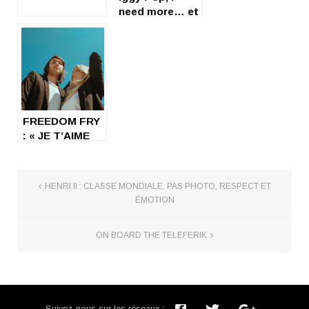
need more… et
nous aussi !
FREEDOM FRY
: « JE T’AIME
PAS, JE
T’AIME » EH
BIEN NOUS
HENRI II : CLASSE MONDIALE, PAS PHOTO, RESPECT ET
AUSSI !
ÉMOTION
ON BOARD THE TELEFERIK
Suivez-nous sur les réseaux :