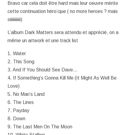
Bravo car cela doit être hard mais leur oeuvre mérite
cette continuation héroïque ( no more heroes ? mais
siiiiiiiiiiii)
L’album Dark Matters sera attendu et apprécié, on a
même un artwork et une track list
1. Water
2. This Song
3. And If You Should See Dave…
4. If Something’s Gonna Kill Me (It Might As Well Be
Love)
5. No Man’s Land
6. The Lines
7. Payday
8. Down
9. The Last Men On The Moon
10. White Stallion