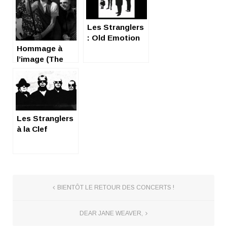
Les Stranglers
: Old Emotion
Hommage à
l’image (The
Jones, live in
Paris)
Les Stranglers
à la Clef
BIENTÔT LE RETOUR DES CONCERTS !
DEAR JANE WEAVER,