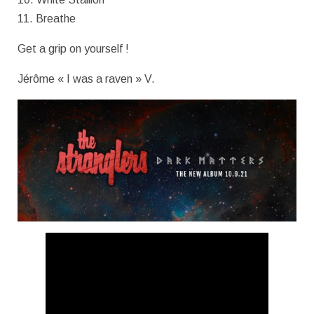
11. Breathe
Get a grip on yourself !
Jérôme « I was a raven » V.