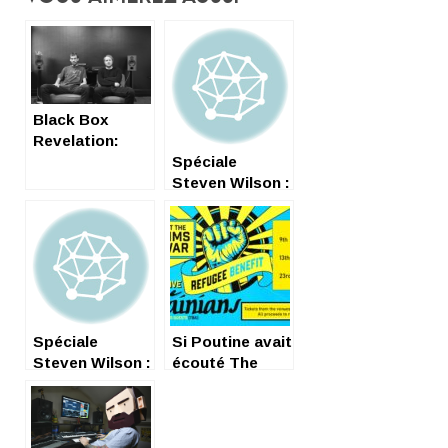
Black Box
Revelation:
Vends une
Spéciale
highway
Steven Wilson :
cruiser,
Adoration
Maserati
Khamsin
d’occase…
Spéciale
Si Poutine avait
Steven Wilson :
écouté The
Coup de cœur
Ukrainians