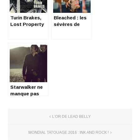
Turin Brakes,
Bleached : les
Lost Property
sévères de
(retrouvée)
terre
Starwalker ne
manque pas
d’oxygène
L’OR DE LEAD BELLY
MONDIAL TATOUAGE 2016 : INK AND ROCK !