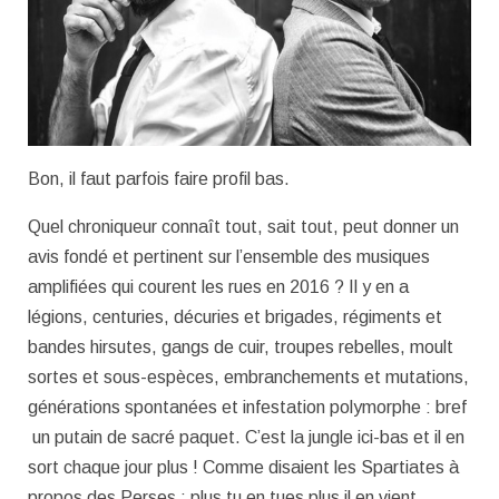
Bon, il faut parfois faire profil bas.
Quel chroniqueur connaît tout, sait tout, peut donner un
avis fondé et pertinent sur l’ensemble des musiques
amplifiées qui courent les rues en 2016 ? Il y en a
légions, centuries, décuries et brigades, régiments et
bandes hirsutes, gangs de cuir, troupes rebelles, moult
sortes et sous-espèces, embranchements et mutations,
générations spontanées et infestation polymorphe : bref
un putain de sacré paquet. C’est la jungle ici-bas et il en
sort chaque jour plus ! Comme disaient les Spartiates à
propos des Perses : plus tu en tues plus il en vient…