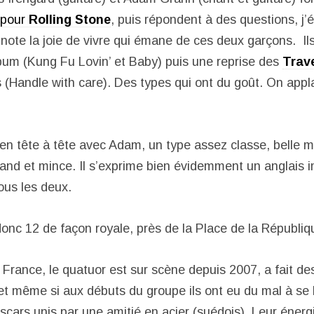
 pour
Rolling Stone
, puis répondent à des questions, j’
ote la joie de vivre qui émane de ces deux garçons. Il
bum (Kung Fu Lovin’ et Baby) puis une reprise des
Trave
s (Handle with care). Des types qui ont du goût. On appl
 en tête à tête avec Adam, un type assez classe, belle 
rand et mince. Il s’exprime bien évidemment un anglais
tous les deux.
onc 12 de façon royale, près de la Place de la Républiq
 France, le quatuor est sur scène depuis 2007, a fait de
et même si aux débuts du groupe ils ont eu du mal à se l
cars unis par une amitié en acier (suédois). Leur énergi