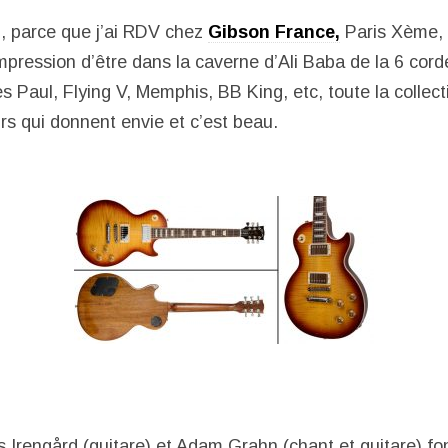
, parce que j’ai RDV chez
Gibson France,
Paris Xème, 
’impression d’être dans la caverne d’Ali Baba de la 6 cord
 Paul, Flying V, Memphis, BB King, etc, toute la collect
rs qui donnent envie et c’est beau.
 Irengård (guitare) et Adam Grahn (chant et guitare) fo