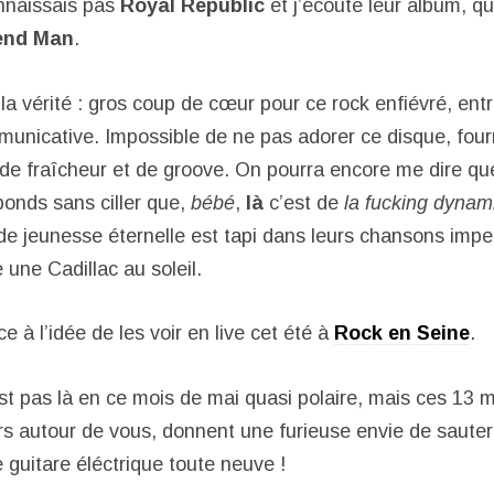
nnaissais pas
Royal Republic
et j’écoute leur album, qu
end Man
.
la vérité : gros coup de cœur pour ce rock enfiévré, entr
unicative. Impossible de ne pas adorer ce disque, four
, de fraîcheur et de groove. On pourra encore me dire qu
éponds sans ciller que,
bébé
,
là
c’est de
la fucking dynami
xir de jeunesse éternelle est tapi dans leurs chansons imp
une Cadillac au soleil.
e à l’idée de les voir en live cet été à
Rock en Seine
.
st pas là en ce mois de mai quasi polaire, mais ces 13 
rs autour de vous, donnent une furieuse envie de sauter
 guitare éléctrique toute neuve !