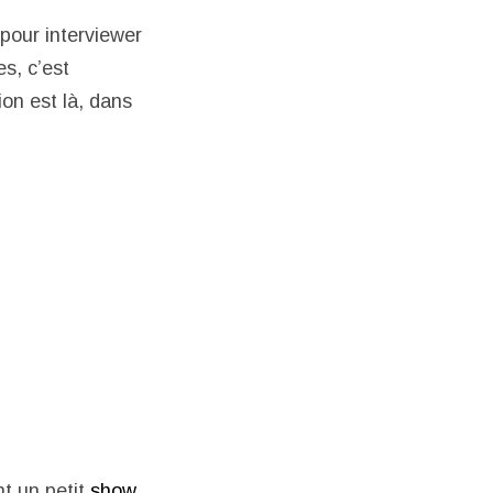
pour interviewer
es, c’est
ion est là, dans
nt un petit
show