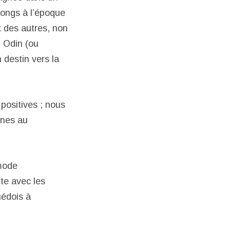
 longs à l’époque
x des autres, non
. Odin (ou
n destin vers la
positives ; nous
nnes au
 mode
te avec les
édois à