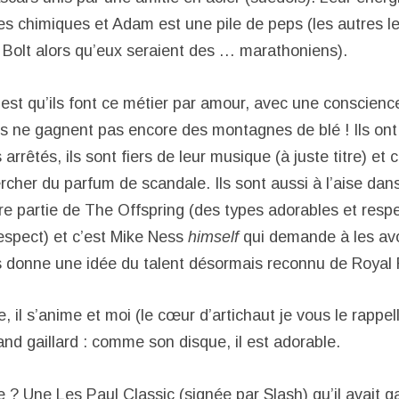
s chimiques et Adam est une pile de peps (les autres le
olt alors qu’eux seraient des … marathoniens).
 est qu’ils font ce métier par amour, avec une conscienc
ils ne gagnent pas encore des montagnes de blé ! Ils on
 arrêtés, ils sont fiers de leur musique (à juste titre) et
ercher du parfum de scandale. Ils sont aussi à l’aise dans
re partie de The Offspring (des types adorables et resp
espect) et c’est Mike Ness
himself
qui demande à les avoi
 donne une idée du talent désormais reconnu de Royal 
, il s’anime et moi (le cœur d’artichaut je vous le rappell
nd gaillard : comme son disque, il est adorable.
he ? Une Les Paul Classic (signée par Slash) qu’il avait