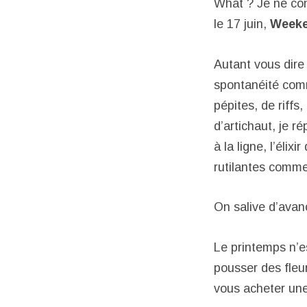
What ? Je ne co
le 17 juin,
Week
Autant vous dire 
spontanéité comm
pépites, de riffs
d’artichaut, je r
à la ligne, l’éli
rutilantes comme 
On salive d’avanc
Le printemps n’e
pousser des fleu
vous acheter une