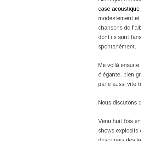
case acoustique
modestement et n
chansons de l’al
dont ils sont fan
spontanément.
Me voilà ensuite
élégante, bien g
parle aussi vite 
Nous discutons d
Venu huit fois en
shows explosifs 
désormais des las