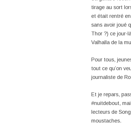
tirage au sort lo
et était rentré e
sans avoir joué 
Thor ?) ce jour-là
Valhalla de la mu
Pour tous, jeunes
tout ce qu’on veu
journaliste de R
Et je repars, pa
#nuitdebout, mai
lecteurs de Son
moustaches.