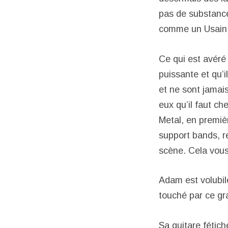
pas de substance
comme un Usain B
Ce qui est avéré
puissante et qu’
et ne sont jamais
eux qu’il faut ch
Metal, en premiè
support bands, r
scène. Cela vous
Adam est volubile
touché par ce gra
Sa guitare fétic