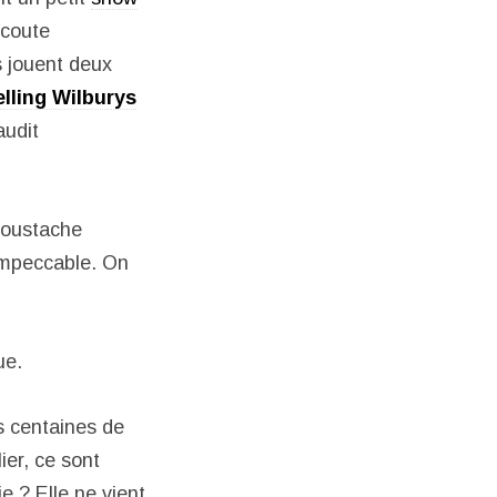
écoute
s jouent deux
lling Wilburys
audit
moustache
 impeccable. On
ue.
s centaines de
ier, ce sont
e ? Elle ne vient