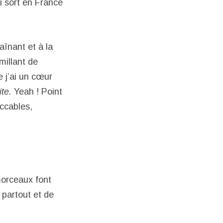
i sort en France
aînant et à la
millant de
e j’ai un cœur
te.
Yeah ! Point
eccables,
morceaux font
 partout et de