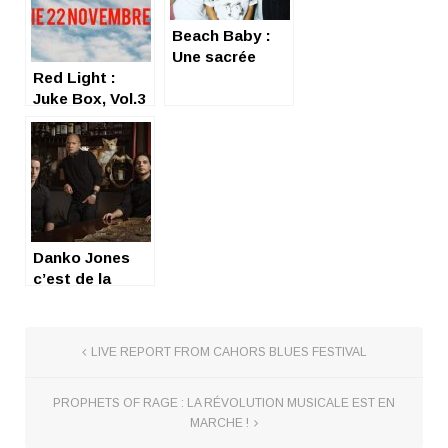
Beach Baby :
Une sacrée
Red Light :
rencontre
Juke Box, Vol.3
Danko Jones
c’est de la
balle, baby !
LIVE REPORT FROM CAHORS BLUES FESTIVAL
PROPHETS OF RAGE : LA RÉVOLUTION MUSICALE EST EN
MARCHE !