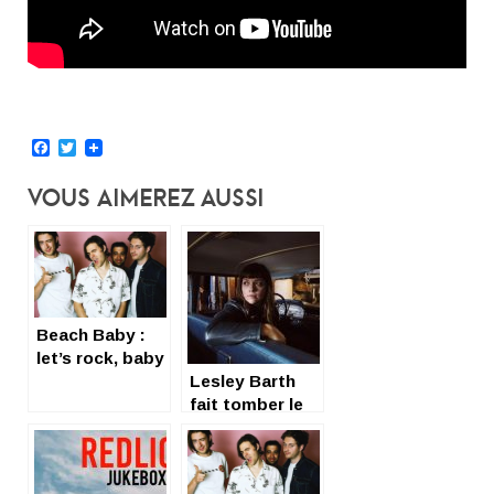
Facebook
Twitter
Vous Aimerez Aussi
Beach Baby :
let’s rock, baby
!
Lesley Barth
fait tomber le
masque avec
Big Time Baby