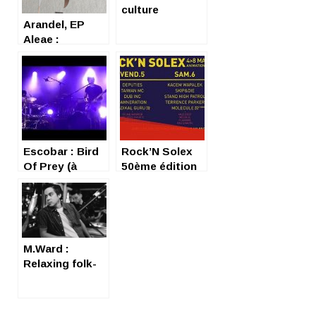
culture
Arandel, EP
Aleae :
impressions,
pointillisme,
relaxation.
Escobar : Bird
Rock’N Solex
Of Prey (à
50ème édition
fondre sur
(4-8 mai 2017) :
vous)
Rock, Solex et
Culture
Bretonne
M.Ward :
Relaxing folk-
rock from
Portland