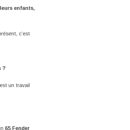
leurs enfants,
résent, c’est
s ?
est un travail
 un
65 Fender