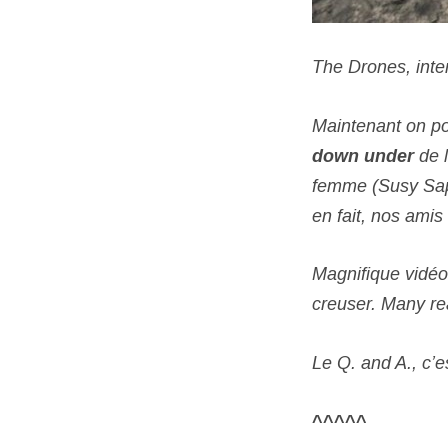
The Drones, inte
Maintenant on po
down under
de 
femme (Susy Sapp
en fait, nos ami
Magnifique vidéo
creuser. Many rea
Le Q. and A., c’e
^^^^^