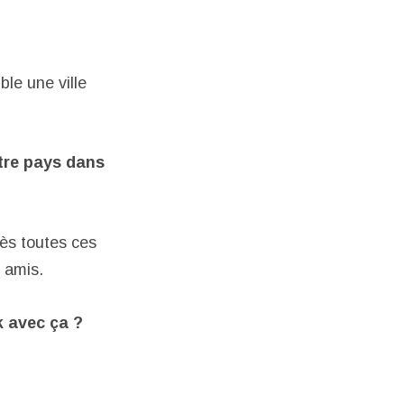
le une ville
tre pays dans
rès toutes ces
 amis.
 avec ça ?