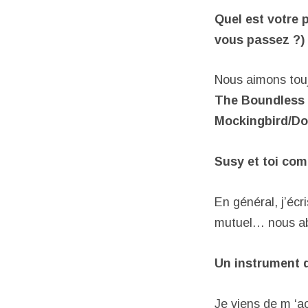
Quel est votre 
vous passez ?)
Nous aimons touj
The Boundless
Mockingbird/D
Susy et toi co
En général, j’écr
mutuel… nous ab
Un instrument 
Je viens de m ‘ac