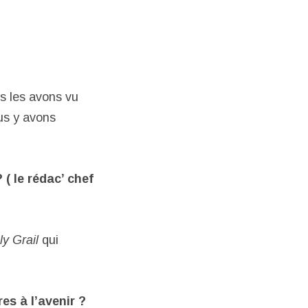
s les avons vu
ous y avons
( le rédac’ chef
ly Grail
qui
res à l’avenir ?