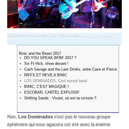
Cet article est le numéro 5 sur 8 du dossier
Binic and the Beast
2017
Binic and the Beast 2017
DO YOU SPEAK BFBF 2017 ?
Six Ft Hick, show devant !
Cash Savage and the Last Drinks, entre Cave et Pierce
RIFFS ET REVE A BINIC
LOS DOMINADOS, Cool aussie band
BINIC, C’EST MAGIQUE !
ESCOBAR, CARTEL EXPLOSIF
Shifting Sands : Vivant, où est ta victoire ?
Non,
Los Dominados
n’est pas le nouveau groupe
éphémère qui nous agacera cet été avec la énième