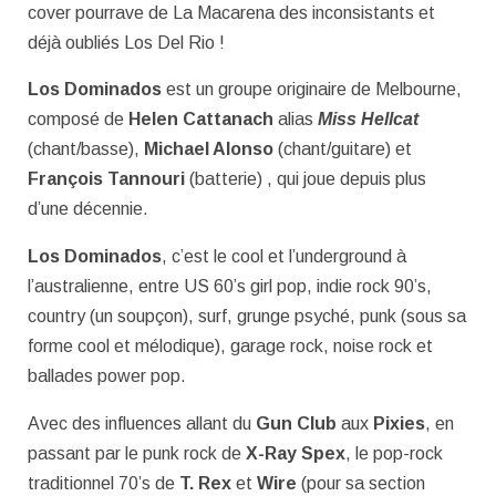
cover pourrave de La Macarena des inconsistants et
déjà oubliés Los Del Rio !
Los Dominados
est un groupe originaire de Melbourne,
composé de
Helen Cattanach
alias
Miss Hellcat
(chant/basse),
Michael Alonso
(chant/guitare) et
François Tannouri
(batterie) , qui joue depuis plus
d’une décennie.
Los Dominados
, c’est le cool et l’underground à
l’australienne, entre US 60’s girl pop, indie rock 90’s,
country (un soupçon), surf, grunge psyché, punk (sous sa
forme cool et mélodique), garage rock, noise rock et
ballades power pop.
Avec des influences allant du
Gun Club
aux
Pixies
, en
passant par le punk rock de
X-Ray Spex
, le pop-rock
traditionnel 70’s de
T. Rex
et
Wire
(pour sa section