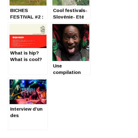
BICHES
Cool festivals-
FESTIVAL #2 :
Slovénie- Eté
« BORNE » TO
2018 !
BE COOL !
What is hip?
What is cool?
Une
compilation
Banzaï Lab ?
Cool !
Interview d’un
des
Stranglers : JJ
Burnel is really
cool