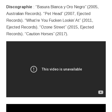
Discographie
: ‘’Basura Blanca y Oro Negro’’ (2005,
Australian Records). ‘’Pet Head” (2007, Ejected
Records). “What’re You Fucken Lookin’ At” (2011,
Ejected Records). ‘’Ozone Street” (2015, Ejected
Records). ‘’Caution Horses’’ (2017).