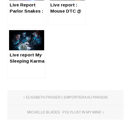
Live Report
Live report :
Parlor Snakes :
Mouse DTC @
grand talent,
l’Alimentation
petite salle
Générale, Paris
Live report My
Sleeping Karma
ELISABETH FRASER L’EMPORTERA AU PARADIS
MICHELLE BLADES : POLYLUST IN MY MIND