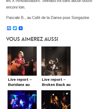
les X-Ambassadors. Seinabo ira sans aucun doute
encore loin.
Pascale B., au Café de la Danse pour Songazine
Facebook
Twitter
Vous Aimerez Aussi
Live report –
Live report –
Buridane au
Broken Back au
Café de la
Café de la
Danse
Danse